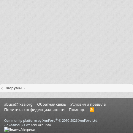
Форумы
abuse@fxsa.org
Обратная связь
Условия и правила
Политика конфиденциальности
Помощь
R
S
S
®
Community platform by XenForo
© 2010-2026 XenForo Ltd.
Локализация от
XenForo.Info