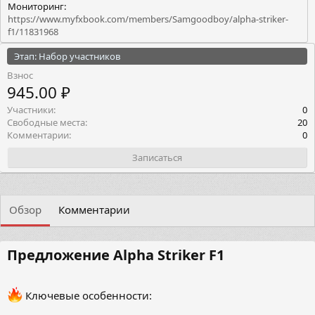
Мониторинг:
https://www.myfxbook.com/members/Samgoodboy/alpha-striker-
f1/11831968
Этап: Набор участников
Взнос
945.00 ₽
Участники
0
Свободные места
20
Комментарии
0
Записаться
Обзор
Комментарии
Предложение Alpha Striker F1​
Ключевые особенности: