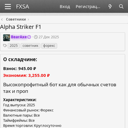
Вход
Регистрация
Советники
Alpha Striker F1
О
Д
BearAxe
27 Дек 2025
р
а
Теги
2025
советник
форекс
г
т
а
а
н
с
О складчине:
и
о
з
з
Взнос
945.00 ₽
а
д
Экономия
3,255.00 ₽
т
а
о
н
Высокопрофитный бот как для обычных счетов
р
и
так и проп
я
Характеристики
Год выпуска: 2025
Финансовый рынок: Форекс
Валютные пары: Все
Таймфреймы: Все
Время торговли: Круглосуточно