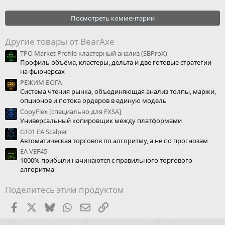
Посмотреть комментарии
Другие товары от BearAxe
TPO Market Profile кластерный анализ (SBProX)
Профиль объёма, кластеры, дельта и две готовые стратегии
на фьючерсах
РЕЖИМ БОГА
Система чтения рынка, объединяющая анализ толпы, маржи,
опционов и потока ордеров в единую модель
CopyFlex [специально для FXSA]
Универсальный копировщик между платформами
G101 EA Scalper
Автоматическая торговля по алгоритму, а не по прогнозам
EA VEF45
1000% прибыли начинаются с правильного торгового
алгоритма
Поделитесь этим продуктом
Facebook
X (Twitter)
Bluesky
WhatsApp
Электронная почта
Ссылка