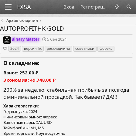
Вход
Регистрация
Архив складчин
AUTOPROFITHK GOLD
О
Д
Binary Master
5 Сен 2024
р
а
Теги
2024
версия fix
рескладчина
советники
форекс
г
т
а
а
н
с
О складчине:
и
о
з
з
Взнос
252.00 ₽
а
д
Экономия
49,748.00 ₽
т
а
о
н
200% за неделю, стабильная прибыль за полгода
р
и
с минимальной просадкой. Так бывает? ДА!!!
я
Характеристики
Год выпуска: 2024
Финансовый рынок: Форекс
Валютные пары: XAUUSD
Таймфреймы: М1, М5
Время торговли: Круглосуточно