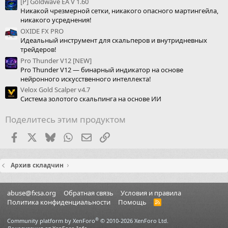
[Р] Goldwave EA V 1.60
Никакой чрезмерной сетки, никакого опасного мартингейла,
никакого усреднения!
OXIDE FX PRO
Идеальный инструмент для скальперов и внутридневных
трейдеров!
Pro Thunder V12 [NEW]
Pro Thunder V12 — бинарный индикатор на основе
нейронного искусственного интеллекта!
Velox Gold Scalper v4.7
Система золотого скальпинга на основе ИИ
Поделитесь этим продуктом
Facebook
X (Twitter)
Bluesky
WhatsApp
Электронная почта
Ссылка
Архив складчин
abuse@fxsa.org
Обратная связь
Условия и правила
Политика конфиденциальности
Помощь
R
S
S
®
Community platform by XenForo
© 2010-2026 XenForo Ltd.