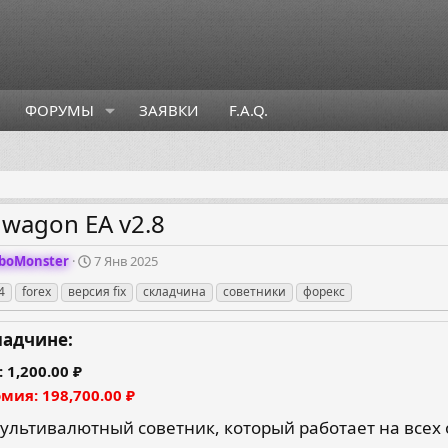
ФОРУМЫ
ЗАЯВКИ
F.A.Q.
wagon EA v2.8
Д
boMonster
7 Янв 2025
а
4
forex
версия fix
складчина
советники
форекс
т
а
с
ладчине:
о
з
1,200.00 ₽
д
омия
198,700.00 ₽
а
н
мультивалютный советник, который работает на всех
и