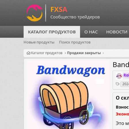
КАТАЛОГ ПРОДУКТОВ
О НАС
НОВОСТИ
Новые продукты
Поиск продуктов
Каталог продуктов
Продажи закрыты
Band
О
Ro
р
Теги
202
г
а
н
О ск
и
з
Взнос
а
Экон
т
о
Это 
р