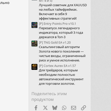
МТ 4 и 5)
ально
Лучший советник для XAUUSD
на любых таймфреймах.
Включает в себя 9
эффективных стратегий!
[P] Entry Points Pro v10.1
Перезапуск легендарного
индикатора, который 3 года
держался в Топ-3
[P] TNG Gold EA v1.20
Скальпинговый алгоритм
Золота нового поколения —
чистые входы, ограниченный
риск и умное исполнение.
[P] Cortex Aurex EA v1.57
Для трейдеров, которым
необходим полностью
автоматический инструмент
для торговли золотом.
Поделитесь этим
продуктом
Facebook
X (Twitter)
Bluesky
WhatsApp
Электронная почт
Ссылка