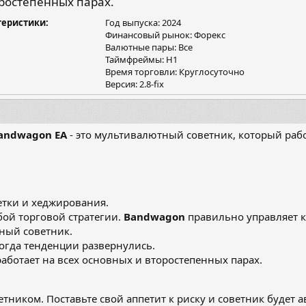
оростепенных парах.
я
теристики
Год выпуска: 2024
Финансовый рынок: Форекс
Валютные пары: Все
Таймфреймы: H1
Время торговли: Круглосуточно
Версия: 2.8-fix
andwagon EA
- это мультивалютный советник, который рабо
етки и хеджирования.
ой торговой стратегии.
Bandwagon
правильно управляет 
ный советник.
когда тенденции развернулись.
аботает на всех основных и второстепенных парах.
етником. Поставьте свой аппетит к риску и советник будет 