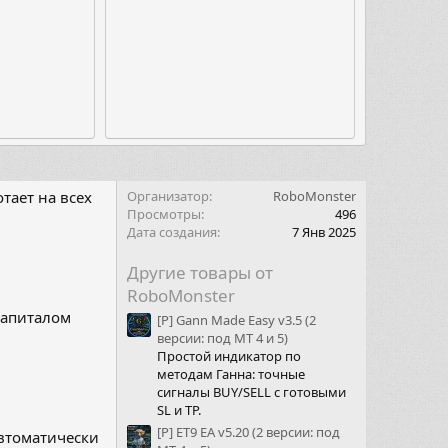
тает на всех
Организатор
RoboMonster
Просмотры
496
Дата создания
7 Янв 2025
Другие товары от
RoboMonster
капиталом
[P] Gann Made Easy v3.5 (2
версии: под МТ 4 и 5)
Простой индикатор по
методам Ганна: точные
сигналы BUY/SELL с готовыми
SL и TP.
[P] ET9 EA v5.20 (2 версии: под
автоматически