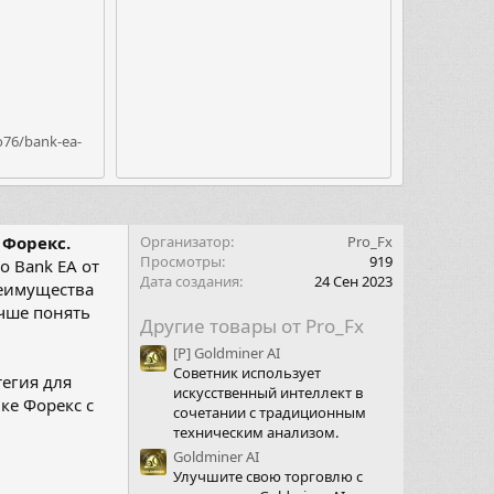
o76/bank-ea-
 Форекс.
Организатор
Pro_Fx
Просмотры
919
о Bank EA от
Дата создания
24 Сен 2023
реимущества
учше понять
Другие товары от Pro_Fx
[Р] Goldminer AI
Советник использует
тегия для
искусственный интеллект в
ке Форекс с
сочетании с традиционным
техническим анализом.
Goldminer AI
Улучшите свою торговлю с