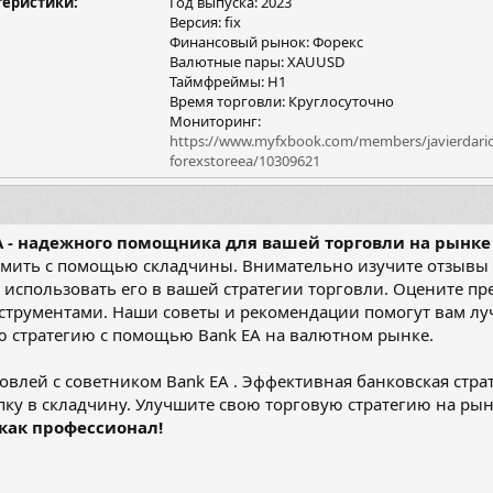
теристики
Год выпуска: 2023
я
Версия: fix
Финансовый рынок: Форекс
Валютные пары: XAUUSD
Таймфреймы: H1
Время торговли: Круглосуточно
Мониторинг:
https://www.myfxbook.com/members/javierdari
forexstoreea/10309621
A - надежного помощника для вашей торговли на рынке
номить с помощью складчины. Внимательно изучите отзывы 
ак использовать его в вашей стратегии торговли. Оцените п
инструментами. Наши советы и рекомендации помогут вам л
ю стратегию с помощью Bank EA на валютном рынке.
влей с советником Bank EA . Эффективная банковская стра
ку в складчину. Улучшите свою торговую стратегию на рын
 как профессионал!