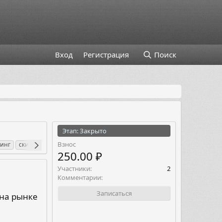
Вход
Регистрация
Поиск
Этап: Закрыто
Взнос
инг
скидка на советник
складчина
торговля нафорекс
торговые 
250.00 ₽
Участники
2
Комментарии
Записаться
 на рынке