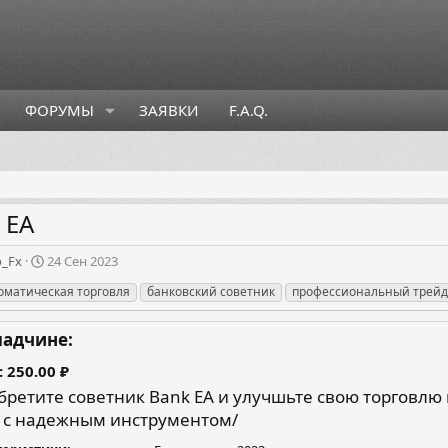
ФОРУМЫ
ЗАЯВКИ
F.A.Q.
 EA
Д
o_Fx
24 Сен 2023
а
оматическая торговля
банковский советник
профессиональный трейд
т
а
с
ладчине:
о
з
250.00 ₽
д
ретите советник Bank EA и улучшьте свою торговлю
а
x с надежным инструментом/
н
и