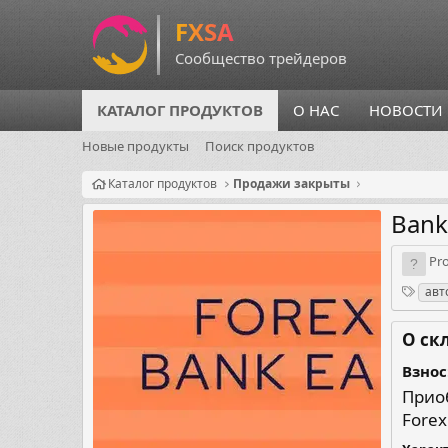
КАТАЛОГ ПРОДУКТОВ
О НАС
НОВОСТИ
Новые продукты
Поиск продуктов
Каталог продуктов
Продажи закрыты
Bank
О
Pr
р
Теги
авт
г
а
н
О ск
и
з
Взнос
а
Приоб
т
Fore
о
р