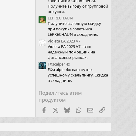
советником Goldminer AI.
Получите выгоду от групповой
покупки.
LEPRECHAUN
Получите выгодную скидку
при покупке советника
LEPRECHAUN в складчине.
Violeta EA 2023 V7
Violeta EA 2023 V7 - ваш
надежный помощник на
финансовых рынках.
FXscalper 4x
FXscalper 4x: ваш путь к
успешному скальпингу. Скидка
в складчине.
Поделитесь этим
продуктом
Facebook
X (Twitter)
Bluesky
WhatsApp
Электронная почт
Ссылка