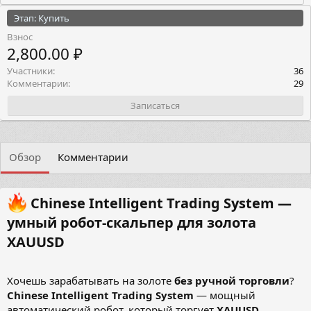
Этап: Купить
Взнос
2,800.00 ₽
Участники
36
Комментарии
29
Записаться
Обзор
Комментарии
Chinese Intelligent Trading System —
умный робот-скальпер для золота
XAUUSD​
Хочешь зарабатывать на золоте
без ручной торговли
?
Chinese Intelligent Trading System
— мощный
автоматический робот, который торгует
XAUUSD