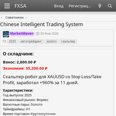
Вход
Регистрация
Советники
Chinese Intelligent Trading System
О
Д
MarketMaven
30 Янв 2026
р
а
Теги
2025
автотрейдинг
золото
скальпер
г
т
а
а
н
с
О складчине:
и
о
з
з
Взнос
2,800.00 ₽
а
д
Экономия
35,200.00 ₽
т
а
о
н
Скальпер-робот для XAUUSD со Stop Loss/Take
р
и
Profit, заработал +960% за 11 дней.
я
Характеристики
Год выпуска: 2025
Финансовый рынок: Форекс
Валютные пары: Золото
Таймфреймы: H1
Время торговли: Круглосуточно