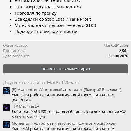
Автоматическая торговля 24/7
Скальпер для XAUUSD (золото)
Торговля по тренду
Все сделки со Stop Loss и Take Profit
Минимальный депозит — всего $100
Подходит новичкам и профи
Организатор
MarketMaven
Просмотры
2,561
Дата создания
30 Янв 2026
Посмотреть комментарии
Другие товары от MarketMaven
[Р] Momentum AI: торговый автопилот [Дмитрий Брыляков]
Умный AI-робот для автоматической торговли золотом
(XAU/USD).
TFX Machine EA
Робот для XAUUSD со стратегией прорыва и доходностью +32
503% за 6 месяцев.
Momentum AI: торговый автопилот [Дмитрий Брыляков]
Умный AI-робот для автоматической торговли золотом