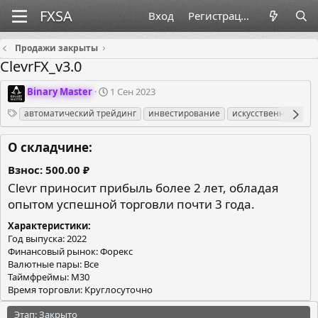
Вход
Регистрация
Продажи закрыты
ClevrFX_v3.0
О
Д
Binary Master
1 Сен 2023
р
а
Теги
автоматический трейдинг
инвестирование
искусственный инт
г
т
а
а
н
с
О складчине:
и
о
з
з
Взнос
500.00 ₽
а
д
Clevr приносит прибыль более 2 лет, обладая
т
а
опытом успешной торговли почти 3 года.
о
н
р
и
Характеристики
я
Год выпуска: 2022
Финансовый рынок: Форекс
Валютные пары: Все
Таймфреймы: M30
Время торговли: Круглосуточно
Этап: Закрыто