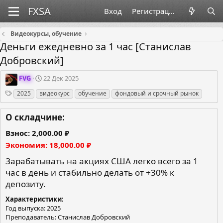
Вход
Регистрация
Видеокурсы, обучение
Деньги ежедневно за 1 час [Станислав
Добровский]
О
Д
FVG
22 Дек 2025
р
а
Теги
2025
видеокурс
обучение
фондовый и срочный рынок
г
т
а
а
н
с
О складчине:
и
о
з
з
Взнос
2,000.00 ₽
а
д
Экономия
18,000.00 ₽
т
а
о
н
Зарабатывать на акциях США легко всего за 1
р
и
час в день и стабильно делать от +30% к
я
депозиту.
Характеристики
Год выпуска: 2025
Преподаватель: Станислав Добровский