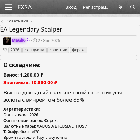
Вход
Регистрация
Советники
EA Legendary Scalper
О
Д
MaGiK
27 Янв 2026
р
а
Теги
2026
складчина
советник
форекс
г
т
а
а
н
с
О складчине:
и
о
з
з
Взнос
1,200.00 ₽
а
д
Экономия
10,800.00 ₽
т
а
о
н
Высокодоходный скальперский советник для
р
и
золота с винрейтом более 85%
я
Характеристики
Год выпуска: 2026
Финансовый рынок: Форекс
Валютные пары: XAUUSD/BTCUSD/ETHUS /
Таймфреймы: М30
Время торговли: Круглосуточно