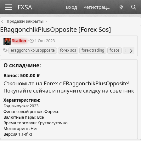
Вход
Регистрация
Продажи закрыты
ERaggonchikPlusOpposite [Forex Sos]
О
Д
Stalker
1 Окт 2023
р
а
Теги
eraggonchikplusopposite
forex sos
forex trading
fx sos
sos
по
г
т
а
а
н
с
О складчине:
и
о
з
з
Взнос
500.00 ₽
а
д
Сэкономьте на Forex с ERaggonchikPlusOpposite!
т
а
Покупайте сейчас и получите скидку на советник
о
н
р
и
Характеристики
я
Год выпуска: 2023
Финансовый рынок: Форекс
Валютные пары: Все
Время торговли: Круглосуточно
Мониторинг: Нет
Версия 1.1-(fix)