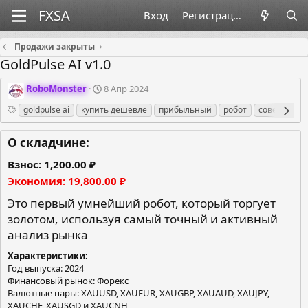
Вход
Регистрация
Продажи закрыты
GoldPulse AI v1.0
О
Д
RoboMonster
8 Апр 2024
р
а
Теги
goldpulse ai
купить дешевле
прибыльный
робот
советник
г
т
а
а
н
с
О складчине:
и
о
з
з
Взнос
1,200.00 ₽
а
д
Экономия
19,800.00 ₽
т
а
о
н
Это первый умнейший робот, который торгует
р
и
золотом, используя самый точный и активный
я
анализ рынка
Характеристики
Год выпуска: 2024
Финансовый рынок: Форекс
Валютные пары: XAUUSD, XAUEUR, XAUGBP, XAUAUD, XAUJPY,
XAUCHF, XAUSGD и XAUCNH