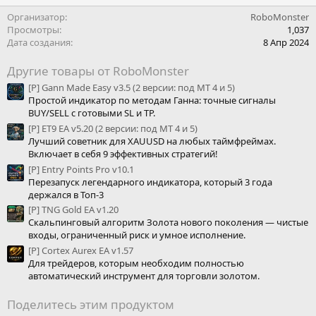
Организатор
RoboMonster
Просмотры
1,037
Дата создания
8 Апр 2024
Другие товары от RoboMonster
[P] Gann Made Easy v3.5 (2 версии: под МТ 4 и 5)
Простой индикатор по методам Ганна: точные сигналы
BUY/SELL с готовыми SL и TP.
[P] ET9 EA v5.20 (2 версии: под МТ 4 и 5)
Лучший советник для XAUUSD на любых таймфреймах.
Включает в себя 9 эффективных стратегий!
[P] Entry Points Pro v10.1
Перезапуск легендарного индикатора, который 3 года
держался в Топ-3
[P] TNG Gold EA v1.20
Скальпинговый алгоритм Золота нового поколения — чистые
входы, ограниченный риск и умное исполнение.
[P] Cortex Aurex EA v1.57
Для трейдеров, которым необходим полностью
автоматический инструмент для торговли золотом.
Поделитесь этим продуктом