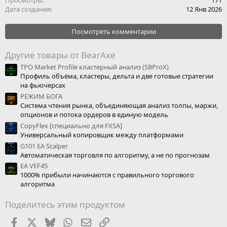
Дата создания
12 Янв 2026
Посмотреть комментарии
Другие товары от BearAxe
TPO Market Profile кластерный анализ (SBProX)
Профиль объёма, кластеры, дельта и две готовые стратегии
на фьючерсах
РЕЖИМ БОГА
Система чтения рынка, объединяющая анализ толпы, маржи,
опционов и потока ордеров в единую модель
CopyFlex [специально для FXSA]
Универсальный копировщик между платформами
G101 EA Scalper
Автоматическая торговля по алгоритму, а не по прогнозам
EA VEF45
1000% прибыли начинаются с правильного торгового
алгоритма
Поделитесь этим продуктом
Facebook
X (Twitter)
Bluesky
WhatsApp
Электронная почта
Ссылка