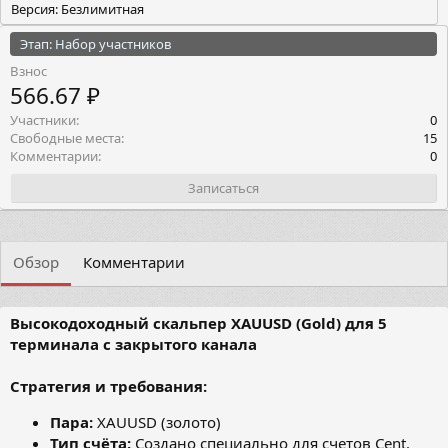
Версия: Безлимитная
Этап: Набор участников
Взнос
566.67 ₽
Участники
0
Свободные места
15
Комментарии
0
Записаться
Обзор
Комментарии
Высокодоходный скальпер XAUUSD (Gold) для 5
терминала с закрытого канала
Стратегия и требования:
Пара:
XAUUSD (золото)
Тип счёта:
Создано специально для счетов Cent.