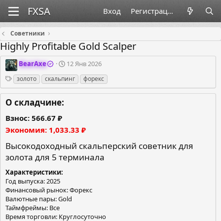
Вход
Регистрация
Советники
Highly Profitable Gold Scalper
О
Д
BearAxe
12 Янв 2026
р
а
Теги
золото
скальпинг
форекс
г
т
а
а
н
с
О складчине:
и
о
з
з
Взнос
566.67 ₽
а
д
Экономия
1,033.33 ₽
т
а
о
н
Высокодоходный скальперский советник для
р
и
золота для 5 терминала
я
Характеристики
Год выпуска: 2025
Финансовый рынок: Форекс
Валютные пары: Gold
Таймфреймы: Все
Время торговли: Круглосуточно