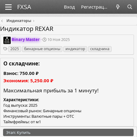
Вход
Регистрация
Индикаторы
Индикатор REXAR
О
Д
Binary Master
10 Ноя 2025
р
а
Теги
2025
бинарные опционы
индикатор
складчина
г
т
а
а
н
с
О складчине:
и
о
з
з
Взнос
750.00 ₽
а
д
Экономия
5,250.00 ₽
т
а
о
н
Максимальная прибыль за 1 минуту!
р
и
Характеристики
я
Год выпуска: 2025
Финансовый рынок: Бинарные опционы
Инструменты: Валютные пары + OTC
Таймфреймы: от м1
Этап: Купить