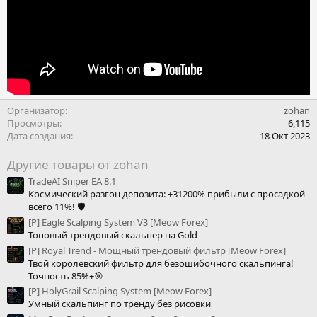
Организатор
zohan
Просмотры
6,115
Дата создания
18 Окт 2023
Другие товары от zohan
TradeAI Sniper EA 8.1
Космический разгон депозита: +31200% прибыли с просадкой
всего 11%! 🛡
[Р] Eagle Scalping System V3 [Meow Forex]
Топовый трендовый скальпер на Gold
[Р] Royal Trend - Мощный трендовый фильтр [Meow Forex]
Твой королевский фильтр для безошибочного скальпинга!
Точность 85%+🎯
[P] HolyGrail Scalping System [Meow Forex]
Умный скальпинг по тренду без рисовки