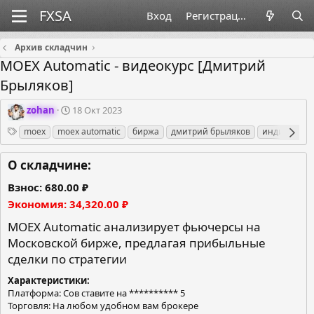
Вход
Регистрация
Архив складчин
MOEX Automatic - видеокурс [Дмитрий
Брыляков]
О
Д
zohan
18 Окт 2023
р
а
Теги
moex
moex automatic
биржа
дмитрий брыляков
индикатор
г
т
а
а
н
с
О складчине:
и
о
з
з
Взнос
680.00 ₽
а
д
Экономия
34,320.00 ₽
т
а
о
н
MOEX Automatic анализирует фьючерсы на
р
и
Московской бирже, предлагая прибыльные
я
сделки по стратегии
Характеристики
Платформа: Сов ставите на ********** 5
Торговля: На любом удобном вам брокере