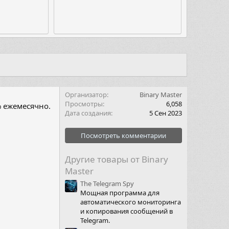
Организатор
Binary Master
Просмотры
6,058
% ежемесячно.
Дата создания
5 Сен 2023
Посмотреть комментарии
Другие товары от Binary
Master
The Telegram Spy
Мощная программа для
автоматического мониторинга
и копирования сообщений в
Telegram.