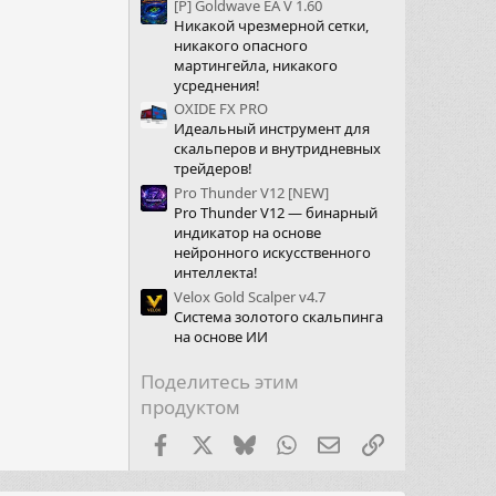
[Р] Goldwave EA V 1.60
Никакой чрезмерной сетки,
никакого опасного
мартингейла, никакого
усреднения!
OXIDE FX PRO
Идеальный инструмент для
скальперов и внутридневных
трейдеров!
Pro Thunder V12 [NEW]
Pro Thunder V12 — бинарный
индикатор на основе
нейронного искусственного
интеллекта!
Velox Gold Scalper v4.7
Система золотого скальпинга
на основе ИИ
Поделитесь этим
продуктом
Facebook
X (Twitter)
Bluesky
WhatsApp
Электронная почт
Ссылка