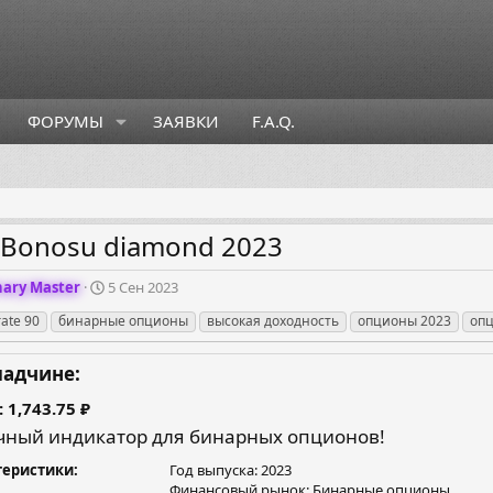
ФОРУМЫ
ЗАЯВКИ
F.A.Q.
Bonosu diamond 2023
Д
nary Master
5 Сен 2023
а
rate 90
бинарные опционы
высокая доходность
опционы 2023
оп
т
а
с
ладчине:
о
з
1,743.75 ₽
д
чный индикатор для бинарных опционов!
а
н
теристики
Год выпуска: 2023
и
Финансовый рынок: Бинарные опционы