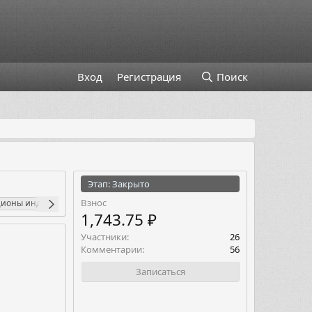
Вход
Регистрация
Поиск
Этап: Закрыто
Взнос
ционы индикаторы
стратегии торговли
торговля опционами
финанс
1,743.75 ₽
Участники
26
Комментарии
56
Записаться