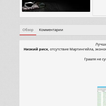
Обзор
Комментарии
Лучш
Низкий риск
, отсутствие Мартингейла, экон
Грааля не с