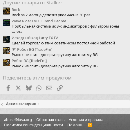
Другие товары от Stalker
Rock
Rock за 2 месяца депозит увеличен в 30 раз
Wave Rider EVO + Trend Degree
Прибыльная система ис 3-х индикаторов с фильтром зоны
флета
Исходный код Larry FX EA
Сделай торговлю этим советником постоянной работой
[P] Робот BG [TradeFm]
Рынок не спит - доверьте рутину алгоритму BG
Робот BG [TradeFm]
Рынок не спит - доверьте рутину алгоритму BG
Поделитесь этим продуктом
Facebook
X (Twitter)
Bluesky
WhatsApp
Электронная почта
Ссылка
Архив складчин
abuse@fxsa.org
Обратная связь
Условия и правила
Политика конфиденциальности
Помощь
R
S