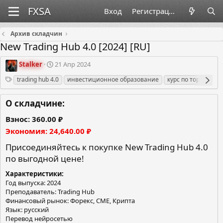
Вход
Регистрация
Архив складчин
New Trading Hub 4.0 [2024] [RU]
О
Д
Stalker
21 Апр 2024
р
а
Теги
trading hub 4.0
инвестиционное образование
курс по торговле
г
т
а
а
н
с
О складчине:
и
о
з
з
Взнос
360.00 ₽
а
д
Экономия
24,640.00 ₽
т
а
о
н
Присоединяйтесь к покупке New Trading Hub 4.0
р
и
по выгодной цене!
я
Характеристики
Год выпуска: 2024
Преподаватель: Trading Hub
Финансовый рынок: Форекс, СМЕ, Крипта
Язык: русский
Перевод нейросетью