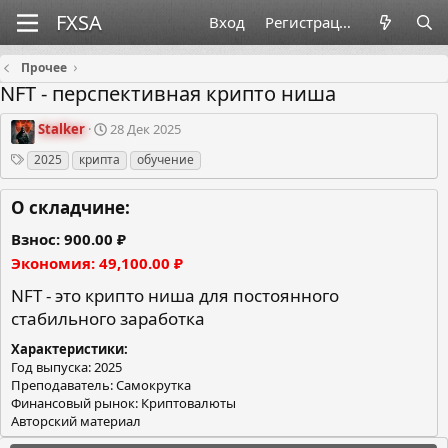
Вход
Регистрация
Прочее
NFT - перспективная крипто ниша
О
Д
Stalker
28 Дек 2025
р
а
Теги
2025
крипта
обучение
г
т
а
а
н
с
О складчине:
и
о
з
з
Взнос
900.00 ₽
а
д
Экономия
49,100.00 ₽
т
а
о
н
NFT - это крипто ниша для постоянного
р
и
стабильного заработка
я
Характеристики
Год выпуска: 2025
Преподаватель: Самокрутка
Финансовый рынок: Криптовалюты
Авторский материал