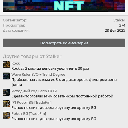
Организатор
Stalker
Просмотры
374
Дата создания
28 Дек 2025
Посмотреть комментарии
Другие товары от Stalker
Rock
Rock за 2 месяца депозит увеличен в 30 раз
Wave Rider EVO + Trend Degree
Прибыльная система ис 3-х индикаторов с фильтром зоны
флета
Исходный код Larry FX EA
Сделай торговлю этим советником постоянной работой
[P] Робот BG [TradeFm]
Рынок не спит - доверьте рутину алгоритму BG
Робот BG [TradeFm]
Рынок не спит - доверьте рутину алгоритму BG