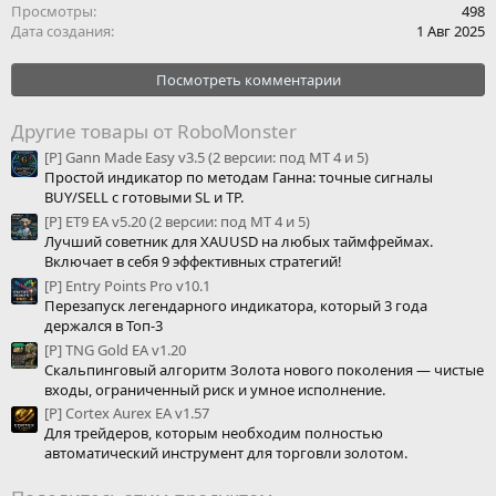
Просмотры
498
Дата создания
1 Авг 2025
Посмотреть комментарии
Другие товары от RoboMonster
[P] Gann Made Easy v3.5 (2 версии: под МТ 4 и 5)
Простой индикатор по методам Ганна: точные сигналы
BUY/SELL с готовыми SL и TP.
[P] ET9 EA v5.20 (2 версии: под МТ 4 и 5)
Лучший советник для XAUUSD на любых таймфреймах.
Включает в себя 9 эффективных стратегий!
[P] Entry Points Pro v10.1
Перезапуск легендарного индикатора, который 3 года
держался в Топ-3
[P] TNG Gold EA v1.20
Скальпинговый алгоритм Золота нового поколения — чистые
входы, ограниченный риск и умное исполнение.
[P] Cortex Aurex EA v1.57
Для трейдеров, которым необходим полностью
автоматический инструмент для торговли золотом.