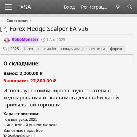
Вход
Регистрация
Советники
[P] Forex Hedge Scalper EA v26
О
Д
RoboMonster
1 Авг 2025
р
а
Теги
2025
forex
версия fix
складчина
советники
форекс
г
т
а
а
н
с
О складчине:
и
о
з
з
Взнос
2,200.00 ₽
а
д
Экономия
27,800.00 ₽
т
а
о
н
Использует комбинированную стратегию
р
и
хеджирования и скальпинга для стабильной
я
прибыльной торговли.
Характеристики
Год выпуска: 2025
Финансовый рынок: Форекс
Валютные пары: Все
Таймфреймы: H1