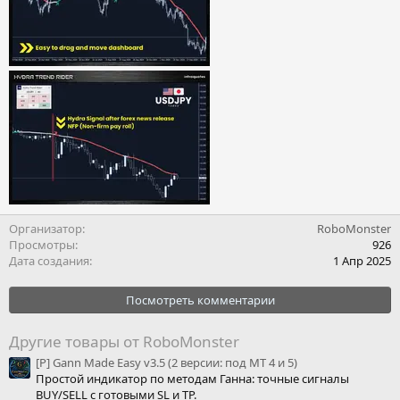
Организатор
RoboMonster
Просмотры
926
Дата создания
1 Апр 2025
Посмотреть комментарии
Другие товары от RoboMonster
[P] Gann Made Easy v3.5 (2 версии: под МТ 4 и 5)
Простой индикатор по методам Ганна: точные сигналы
BUY/SELL с готовыми SL и TP.