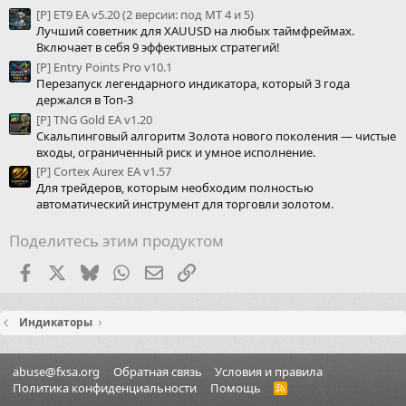
[P] ET9 EA v5.20 (2 версии: под МТ 4 и 5)
Лучший советник для XAUUSD на любых таймфреймах.
Включает в себя 9 эффективных стратегий!
[P] Entry Points Pro v10.1
Перезапуск легендарного индикатора, который 3 года
держался в Топ-3
[P] TNG Gold EA v1.20
Скальпинговый алгоритм Золота нового поколения — чистые
входы, ограниченный риск и умное исполнение.
[P] Cortex Aurex EA v1.57
Для трейдеров, которым необходим полностью
автоматический инструмент для торговли золотом.
Поделитесь этим продуктом
Facebook
X (Twitter)
Bluesky
WhatsApp
Электронная почта
Ссылка
Индикаторы
abuse@fxsa.org
Обратная связь
Условия и правила
Политика конфиденциальности
Помощь
R
S