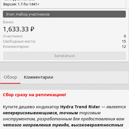
Версия: 1.7-fix-1441+
Этап: Набор участников
Взнос
1,633.33 ₽
Участники
0
Свободные места
15
Комментарии
12
Записаться
Обзор
Комментарии
Сбор сразу на репликацию!
Купите дешево индикатор
Hydra Trend Rider
— является
неперерисовывающимся,
точным
торговым
инструментом, разработанным для предоставления вам
четкого направления тренда,
высоковероятностных