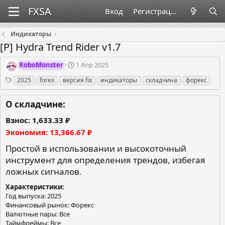
Вход
Регистрация
Индикаторы
[P] Hydra Trend Rider v1.7
О
Д
RoboMonster
1 Апр 2025
р
а
Теги
2025
forex
версия fix
индикаторы
складчина
форекс
г
т
а
а
н
с
О складчине:
и
о
з
з
Взнос
1,633.33 ₽
а
д
Экономия
13,366.67 ₽
т
а
о
н
Простой в использовании и высокоточный
р
и
инструмент для определения трендов, избегая
я
ложных сигналов.
Характеристики
Год выпуска: 2025
Финансовый рынок: Форекс
Валютные пары: Все
Таймфреймы: Все