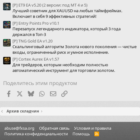
[P] ET9 EA v5.20 (2 версии: под МТ 4 и 5)
Лучший советник для XAUUSD на любых таймфреймах.
Включает в себя 9 эффективных стратегий!
[P] Entry Points Pro v10.1
Перезапуск легендарного индикатора, который 3 года
держался в Топ-3
[P] TNG Gold EA v1.20
Скальпинговый алгоритм Золота нового поколения — чистые
входы, ограниченный риск и умное исполнение.
[P] Cortex Aurex EA v1.57
Для трейдеров, которым необходим полностью
автоматический инструмент для торговли золотом.
Поделитесь этим продуктом
Facebook
X (Twitter)
Bluesky
WhatsApp
Электронная почта
Ссылка
Архив складчин
abuse@fxsa.org
Обратная связь
Условия и правила
Политика конфиденциальности
Помощь
R
S