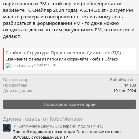
нарисованным РМ в этой версии (в общепринятом
варианте ТС Снайпер 2024 года). А 2.14.36.st - рисует РМ
малого размера и своевременно - если самому лень
разбираться в формировании РМ - то даже можно
входить в сделки по этим рисующимся РМ, что многие и
делают.
Снайпер-Структура Продолженное Движение (ПД)
Скачивайте файлы из папки или сохраняйте к себе в Облако
cloud.mail.ru
Организатор
RoboMonster
Просмотры
14,130
Дата создания
19 Ноя 2024
Посмотреть комментарии
Другие товары от RoboMonster
[P] Gann Made Easy v3.5 (2 версии: под МТ 4 и 5)
Простой индикатор по методам Ганна: точные сигналы
BUY/SELL с готовыми SL и TP.