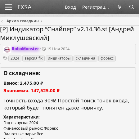
Вход
Регистрация
Архив складчин
[P] Индикатор “Снайпер” v2.14.36.st [Андрей
Миклушевский]
О
Д
RoboMonster
19 Ноя 2024
р
а
Теги
2024
версия fix
индикаторы
складчина
форекс
г
т
а
а
н
с
О складчине:
и
о
з
з
Взнос
2,475.00 ₽
а
д
Экономия
147,525.00 ₽
т
а
о
н
Точность входа 90%! Простой поиск точек входа,
р
и
который будет понятен даже новичку.
я
Характеристики
Год выпуска: 2024
Финансовый рынок: Форекс
Валютные пары: Все