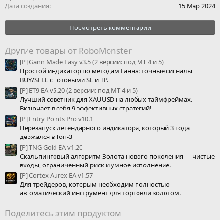
Дата создания
15 Мар 2024
Посмотреть комментарии
Другие товары от RoboMonster
[P] Gann Made Easy v3.5 (2 версии: под МТ 4 и 5)
Простой индикатор по методам Ганна: точные сигналы
BUY/SELL с готовыми SL и TP.
[P] ET9 EA v5.20 (2 версии: под МТ 4 и 5)
Лучший советник для XAUUSD на любых таймфреймах.
Включает в себя 9 эффективных стратегий!
[P] Entry Points Pro v10.1
Перезапуск легендарного индикатора, который 3 года
держался в Топ-3
[P] TNG Gold EA v1.20
Скальпинговый алгоритм Золота нового поколения — чистые
входы, ограниченный риск и умное исполнение.
[P] Cortex Aurex EA v1.57
Для трейдеров, которым необходим полностью
автоматический инструмент для торговли золотом.
Поделитесь этим продуктом