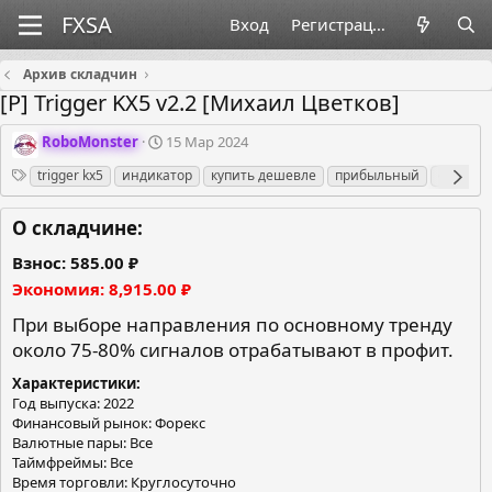
Вход
Регистрация
Архив складчин
[P] Trigger KX5 v2.2 [Михаил Цветков]
О
Д
RoboMonster
15 Мар 2024
р
а
Теги
trigger kx5
индикатор
купить дешевле
прибыльный
форекс
г
т
а
а
н
с
О складчине:
и
о
з
з
Взнос
585.00 ₽
а
д
Экономия
8,915.00 ₽
т
а
о
н
При выборе направления по основному тренду
р
и
около 75-80% сигналов отрабатывают в профит.
я
Характеристики
Год выпуска: 2022
Финансовый рынок: Форекс
Валютные пары: Все
Таймфреймы: Все
Время торговли: Круглосуточно