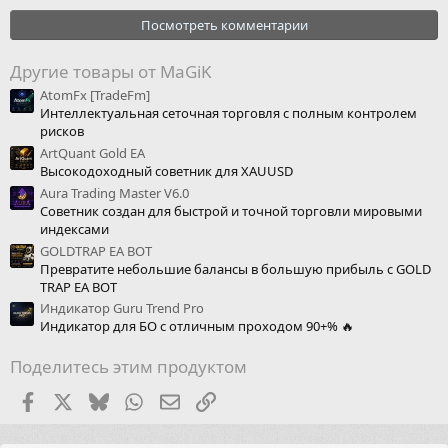
Посмотреть комментарии
Другие товары от MaGiK
AtomFx [TradeFm]
Интеллектуальная сеточная торговля с полным контролем
рисков
ArtQuant Gold EA
Высокодоходный советник для XAUUSD
Aura Trading Master V6.0
Советник создан для быстрой и точной торговли мировыми
индексами
GOLDTRAP EA BOT
Превратите небольшие балансы в большую прибыль с GOLD
TRAP EA BOT
Индикатор Guru Trend Pro
Индикатор для БО с отличным проходом 90+% 🔥
Поделитесь этим продуктом
Facebook
X (Twitter)
Bluesky
WhatsApp
Электронная почта
Ссылка