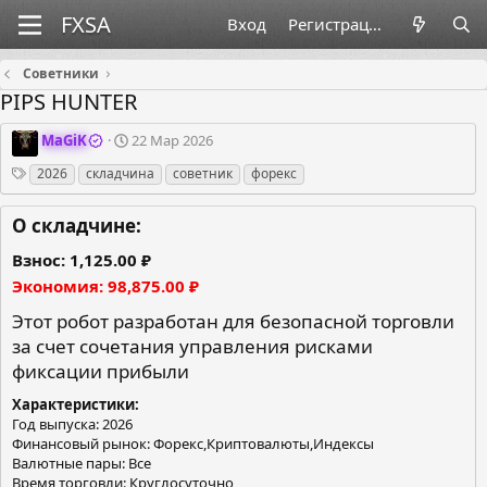
Вход
Регистрация
Советники
PIPS HUNTER
О
Д
MaGiK
22 Мар 2026
р
а
Теги
2026
складчина
советник
форекс
г
т
а
а
н
с
О складчине:
и
о
з
з
Взнос
1,125.00 ₽
а
д
Экономия
98,875.00 ₽
т
а
о
н
Этот робот разработан для безопасной торговли
р
и
за счет сочетания управления рисками
я
фиксации прибыли
Характеристики
Год выпуска: 2026
Финансовый рынок: Форекс,Криптовалюты,Индексы
Валютные пары: Все
Время торговли: Круглосуточно