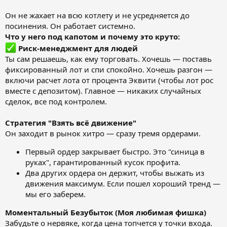
Он не жахает на всю котлету и не усредняется до
посинения. Он работает системно.
Что у него под капотом и почему это круто:
Риск-менеджмент для людей
Ты сам решаешь, как ему торговать. Хочешь — поставь
фиксированный лот и спи спокойно. Хочешь разгон —
включи расчет лота от процента Эквити (чтобы лот рос
вместе с депозитом). Главное — никаких случайных
сделок, все под контролем.
Стратегия "Взять всё движение"
Он заходит в рынок хитро — сразу тремя ордерами.
Первый ордер закрывает быстро. Это "синица в
руках", гарантированный кусок профита.
Два других ордера он держит, чтобы выжать из
движения максимум. Если пошел хороший тренд —
мы его заберем.
Моментальный Безубыток (Моя любимая фишка)
Забудьте о нервяке, когда цена топчется у точки входа.