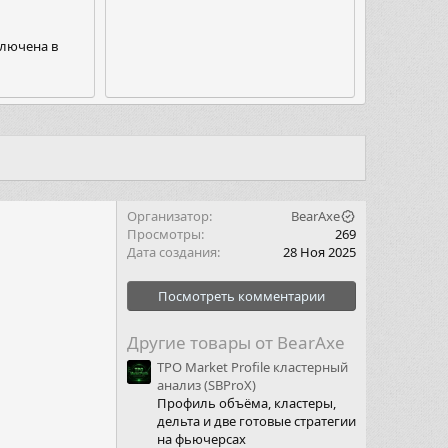
ключена в
Организатор
BearAxe
Просмотры
269
Дата создания
28 Ноя 2025
Посмотреть комментарии
Другие товары от BearAxe
TPO Market Profile кластерный
анализ (SBProX)
Профиль объёма, кластеры,
дельта и две готовые стратегии
на фьючерсах