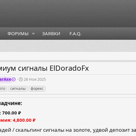
ФОРУМЫ
ЗАЯВКИ
F.A.Q.
иум сигналы ElDoradoFx
Д
arAxe
28 Ноя 2025
а
ото
сигналы
форекс
т
а
с
ладчине:
о
з
700.00 ₽
д
омия
4,800.00 ₽
а
н
дей / скальпинг сигналы на золоте, удвой депозит за
и