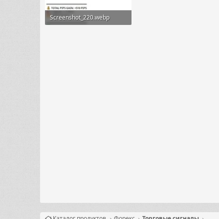
Screenshot_220.webp
30.4 KB · Просмотры: 22
Каталог продуктов
Форекс
Торговые сигналы