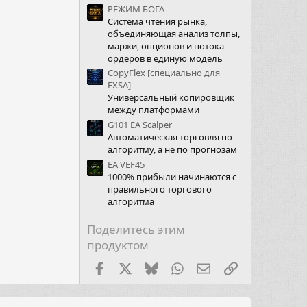
РЕЖИМ БОГА
Система чтения рынка,
объединяющая анализ толпы,
маржи, опционов и потока
ордеров в единую модель
CopyFlex [специально для
FXSA]
Универсальный копировщик
между платформами
G101 EA Scalper
Автоматическая торговля по
алгоритму, а не по прогнозам
EA VEF45
1000% прибыли начинаются с
правильного торгового
алгоритма
Поделитесь этим
продуктом
Facebook
X (Twitter)
Bluesky
WhatsApp
Электронная почт
Ссылка