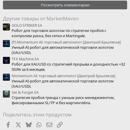
Посмотреть комментарии
Другие товары от MarketMaven
GOLD STRIKER EA
Робот для торговли золотом по стратегии пробоя с
контролем риска, без сетки и Martingale.
[Р] Momentum AI: торговый автопилот [Дмитрий Брыляков]
Умный AI-робот для автоматической торговли золотом
(XAU/USD).
TFX Machine EA
Робот для XAUUSD со стратегией прорыва и доходностью +32
503% за 6 месяцев.
Momentum AI: торговый автопилот [Дмитрий Брыляков]
Умный AI-робот для автоматической торговли золотом
(XAU/USD).
Set & Forget EA
Стратегия пробоя тренда с умным риск-менеджментом,
фиксированными SL/TP и без мартингейла.
Поделитесь этим продуктом
Facebook
X (Twitter)
Bluesky
WhatsApp
Электронная почта
Ссылка