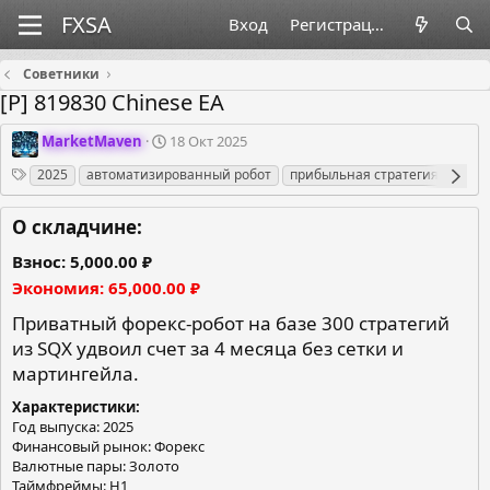
Вход
Регистрация
Советники
[Р] 819830 Chinese EA
О
Д
MarketMaven
18 Окт 2025
р
а
Теги
2025
автоматизированный робот
прибыльная стратегия
скла
г
т
а
а
н
с
О складчине:
и
о
з
з
Взнос
5,000.00 ₽
а
д
Экономия
65,000.00 ₽
т
а
о
н
Приватный форекс-робот на базе 300 стратегий
р
и
из SQX удвоил счет за 4 месяца без сетки и
я
мартингейла.
Характеристики
Год выпуска: 2025
Финансовый рынок: Форекс
Валютные пары: Золото
Таймфреймы: H1