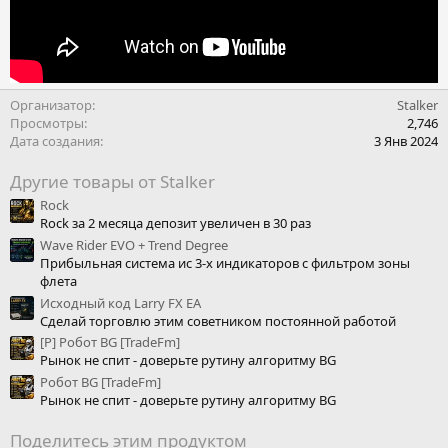
Организатор
Stalker
Просмотры
2,746
Дата создания
3 Янв 2024
Другие товары от Stalker
Rock
Rock за 2 месяца депозит увеличен в 30 раз
Wave Rider EVO + Trend Degree
Прибыльная система ис 3-х индикаторов с фильтром зоны
флета
Исходный код Larry FX EA
Сделай торговлю этим советником постоянной работой
[P] Робот BG [TradeFm]
Рынок не спит - доверьте рутину алгоритму BG
Робот BG [TradeFm]
Рынок не спит - доверьте рутину алгоритму BG
Поделитесь этим продуктом