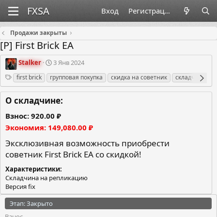
Вход
Регистрация
Продажи закрыты
[Р] First Brick EA
О
Д
Stalker
3 Янв 2024
р
а
Теги
first brick
групповая покупка
скидка на советник
складчина
г
т
а
а
н
с
О складчине:
и
о
з
з
Взнос
920.00 ₽
а
д
Экономия
149,080.00 ₽
т
а
о
н
Эксклюзивная возможность приобрести
р
и
советник First Brick EA со скидкой!
я
Характеристики
Складчина на репликацию
Версия fix
Этап: Закрыто
Взнос