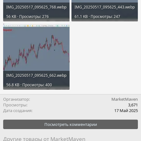
IMG_20250517_095625_768.webp
IMG_20250517_095625_443.webp
56 KB · Просмотры: 276
61.1 KB · Просмотры: 247
IMG_20250517_095625_662.webp
56.8 KB · Просмотры: 400
Организатор
MarketMaven
Просмотры
3,671
Дата создания
17 Май 2025
Посмотреть комментарии
Другие товары от MarketMaven