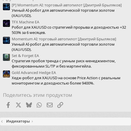
[Р] Momentum AI: торговый автопилот [Дмитрий Брыляков]
Умный AI-робот для автоматической торговли золотом
(XAU/USD).
TFX Machine EA
Робот для XAUUSD со стратегией прорыва и доходностью +32
503% за 6 месяцев.
Momentum AI: торговый автопилот [Дмитрий Брыляков]
Умный AI-робот для автоматической торговли золотом
(XAU/USD).
Set & Forget EA
Стратегия пробоя тренда с умным риск-менеджментом,
фиксированными SL/TP и без мартингейла.
Gold Advanced Hedge EA
Хедж-робот для XAUUSD на основе Price Action с реальным
мониторингом и доходностью более 9400%.
Поделитесь этим продуктом
Facebook
X (Twitter)
Bluesky
WhatsApp
Электронная почта
Ссылка
Индикаторы