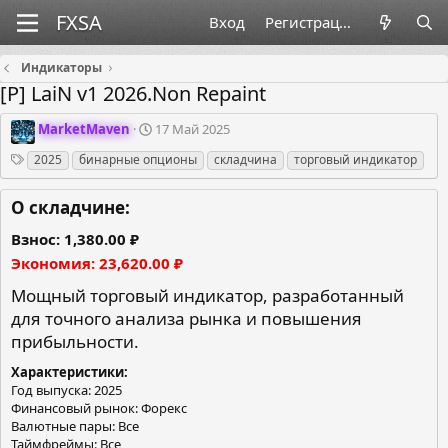
Вход
Регистрация
Индикаторы
[Р] LaiN v1 2026.Non Repaint
О
Д
MarketMaven
17 Май 2025
р
а
Теги
2025
бинарные опционы
складчина
торговый индикатор
г
т
а
а
н
с
О складчине:
и
о
з
з
Взнос
1,380.00 ₽
а
д
Экономия
23,620.00 ₽
т
а
о
н
Мощный торговый индикатор, разработанный
р
и
для точного анализа рынка и повышения
я
прибыльности.
Характеристики
Год выпуска: 2025
Финансовый рынок: Форекс
Валютные пары: Все
Таймфреймы: Все