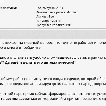
я.
я
теристики
Год выпуска: 2023
Финансовый рынок: Форекс
Активы: Все
Таймфреймы: Н1
Требуется Репликация!
,
отвечает на главный вопрос: что точно не работает и почем
о и много в трейдинге.
да»,
а отслеживать удобно сложившиеся условия, в рамках 
ой?
Да ещё и делать это автоматически?!.
 объем работ по поиску точек входа в сделки, который обы
 сама, непрерывно анализируя до 30 валютных пар одноврем
алютной паре прямо сейчас сформировались отличные усло
петь воспользоваться
информацией и принять решение о сд