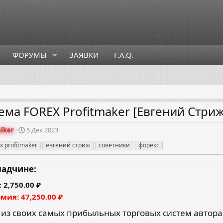
ФОРУМЫ
ЗАЯВКИ
F.A.Q.
ема FOREX Profitmaker [Евгений Стриж
Д
alker
5 Дек 2023
а
ex profitmaker
евгений стриж
советники
форекс
т
а
с
ладчине:
о
з
2,750.00 ₽
д
омия
47,250.00 ₽
а
н
из своих самых прибыльных торговых систем автора
и