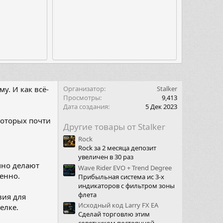
у. И как всё-
Организатор
Stalker
Просмотры
9,413
Дата создания
5 Дек 2023
которых почти
Другие товары от Stalker
Rock
Rock за 2 месяца депозит
увеличен в 30 раз
чно делают
Wave Rider EVO + Trend Degree
енно.
Прибыльная система ис 3-х
индикаторов с фильтром зоны
флета
вия для
Исходный код Larry FX EA
елке.
Сделай торговлю этим