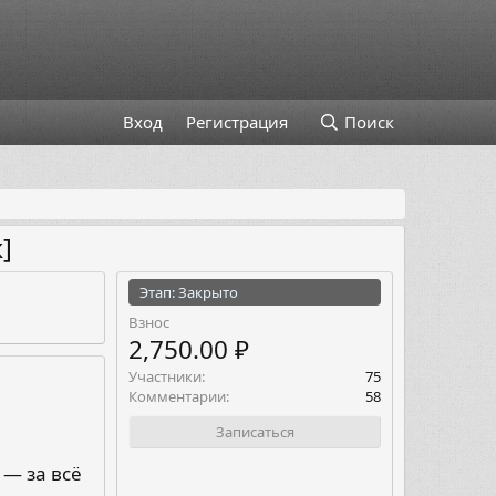
Вход
Регистрация
Поиск
]
Этап: Закрыто
Взнос
2,750.00 ₽
Участники
75
Комментарии
58
Записаться
 — за всё