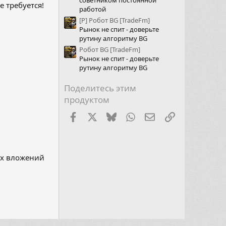
советником постоянной
е требуется!
работой
[P] Робот BG [TradeFm]
Рынок не спит - доверьте
рутину алгоритму BG
Робот BG [TradeFm]
Рынок не спит - доверьте
рутину алгоритму BG
Поделитесь этим
продуктом
Facebook
X (Twitter)
Bluesky
WhatsApp
Электронная почт
Ссылка
их вложений