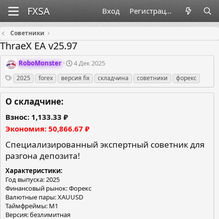
Вход
Регистрация
Советники
ThraeX EA v25.97
О
Д
RoboMonster
4 Дек 2025
р
а
Теги
2025
forex
версия fix
складчина
советники
форекс
г
т
а
а
н
с
О складчине:
и
о
з
з
Взнос
1,133.33 ₽
а
д
Экономия
50,866.67 ₽
т
а
о
н
Специализированный экспертный советник для
р
и
разгона депозита!
я
Характеристики
Год выпуска: 2025
Финансовый рынок: Форекс
Валютные пары: XAUUSD
Таймфреймы: М1
Версия: безлимитная