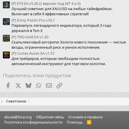
[P] ET9 EA v5.20 (2 версии: под МТ 4 и 5)
Лучший советник для XAUUSD на любых таймфреймах.
Включает в себя 9 эффективных стратегий!
[P] Entry Points Pro v10.1
Перезапуск легендарного индикатора, который 3 года
держался в Топ-3
[P] TNG Gold EA v1.20
Скальпинговый алгоритм Золота нового поколения — чистые
входы, ограниченный риск и умное исполнение.
[P] Cortex Aurex EA v1.57
Для трейдеров, которым необходим полностью
автоматический инструмент для торговли золотом.
Поделитесь этим продуктом
Facebook
X (Twitter)
Bluesky
WhatsApp
Электронная почта
Ссылка
Советники
abuse@fxsa.org
Обратная связь
Условия и правила
Политика конфиденциальности
Помощь
R
S