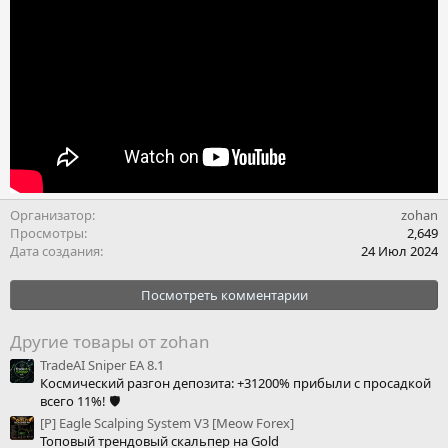
Организатор
zohan
Просмотры
2,649
Дата создания
24 Июл 2024
Посмотреть комментарии
Другие товары от zohan
TradeAI Sniper EA 8.1
Космический разгон депозита: +31200% прибыли с просадкой
всего 11%! 🛡
[Р] Eagle Scalping System V3 [Meow Forex]
Топовый трендовый скальпер на Gold