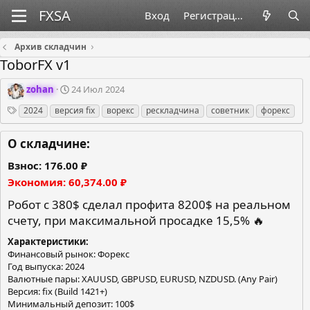
Вход
Регистрация
Архив складчин
ToborFX v1
О
Д
zohan
24 Июл 2024
р
а
Теги
2024
версия fix
ворекс
рескладчина
советник
форекс
г
т
а
а
н
с
О складчине:
и
о
з
з
Взнос
176.00 ₽
а
д
Экономия
60,374.00 ₽
т
а
о
н
Робот с 380$ сделал профита 8200$ на реальном
р
и
счету, при максимальной просадке 15,5% 🔥
я
Характеристики
Финансовый рынок: Форекс
Год выпуска: 2024
Валютные пары: XAUUSD, GBPUSD, EURUSD, NZDUSD. (Any Pair)
Версия: fix (Build 1421+)
Минимальный депозит: 100$