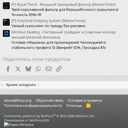
[Р] Royal Trend - Мощный трендовый фильтр [Meow Forex]
Твой королевский фильтр для безошибочного скальпинга!
Точность 85%+🎯
[P] HolyGrail Scalping System [Meow Forex]
Умный скальпинг по тренду без рисовки
MiniGun Dealing - Системный трейдинг и Советник-киллер
эмоций [Алексей Жилинка]
Готовая «Машина» для прохождения Челленджей и
стабильного профита 🚀 (Винрейт 92%, Просадка $5)
Поделитесь этим продуктом
Facebook
X (Twitter)
Bluesky
WhatsApp
Электронная почта
Ссылка
Архив складчин
abuse@fxsa.org
Обратная связь
Условия и правила
Политика конфиденциальности
Помощь
R
S
S
®
Community platform by XenForo
© 2010-2026 XenForo Ltd.
Локализация от
XenForo.Info