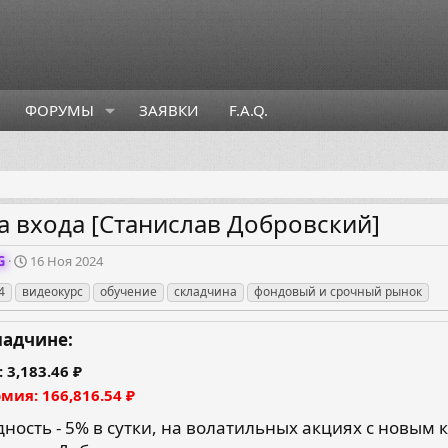
ФОРУМЫ
ЗАЯВКИ
F.A.Q.
а входа [Станислав Добровский]
Д
G
16 Ноя 2024
а
4
видеокурс
обучение
складчина
фондовый и срочный рынок
т
а
с
ладчине:
о
з
3,183.46 ₽
д
омия
166,816.54 ₽
а
н
ность - 5% в сутки, на волатильных акциях с новым 
и