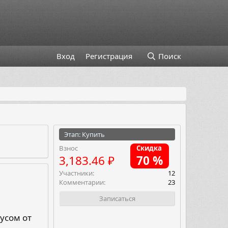
Вход
Регистрация
Поиск
Этап: Купить
Взнос
Скидка
3,183.46 ₽
70 %
Участники
12
Комментарии
23
Записаться
кусом от