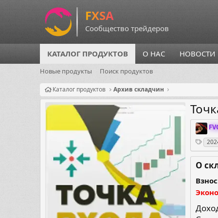
КАТАЛОГ ПРОДУКТОВ
О НАС
НОВОСТИ
Новые продукты
Поиск продуктов
Каталог продуктов
Архив складчин
Точк
О
FV
р
Теги
202
г
а
н
О ск
и
з
Взнос
а
Экон
т
о
Доход
р