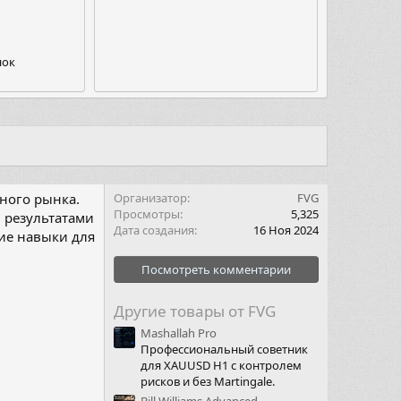
нок
ьного рынка.
Организатор
FVG
Просмотры
5,325
 результатами
Дата создания
16 Ноя 2024
кие навыки для
Посмотреть комментарии
Другие товары от FVG
Mashallah Pro
Профессиональный советник
для XAUUSD H1 с контролем
рисков и без Martingale.
Bill Williams Advanced