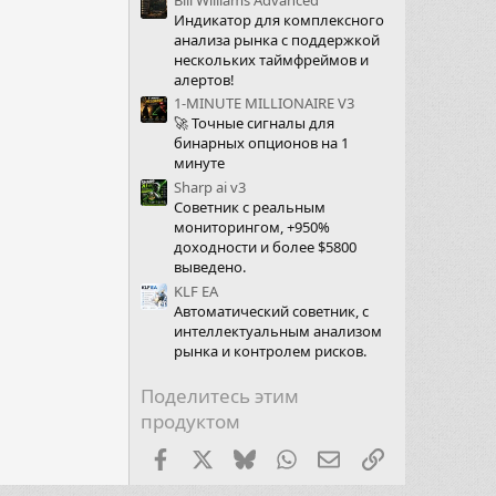
Индикатор для комплексного
анализа рынка с поддержкой
нескольких таймфреймов и
алертов!
1-MINUTE MILLIONAIRE V3
🚀 Точные сигналы для
бинарных опционов на 1
минуте
Sharp ai v3
Советник с реальным
мониторингом, +950%
доходности и более $5800
выведено.
KLF EA
Автоматический советник, с
интеллектуальным анализом
рынка и контролем рисков.
Поделитесь этим
продуктом
Facebook
X (Twitter)
Bluesky
WhatsApp
Электронная почт
Ссылка