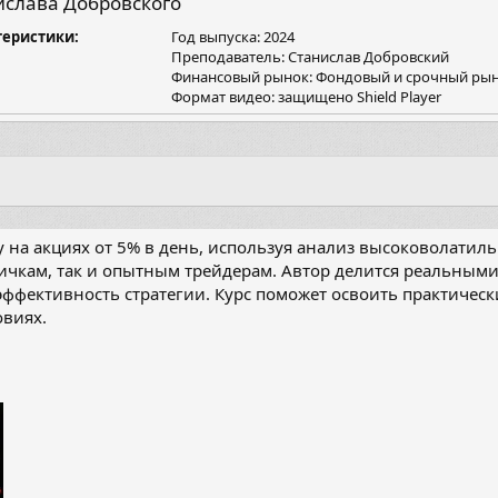
ислава Добровского
я
теристики
Год выпуска: 2024
Преподаватель: Станислав Добровский
Финансовый рынок: Фондовый и срочный ры
Формат видео: защищено Shield Player
у на акциях от 5% в день, используя анализ высоковолатил
вичкам, так и опытным трейдерам. Автор делится реальными
 эффективность стратегии. Курс поможет освоить практичес
овиях.