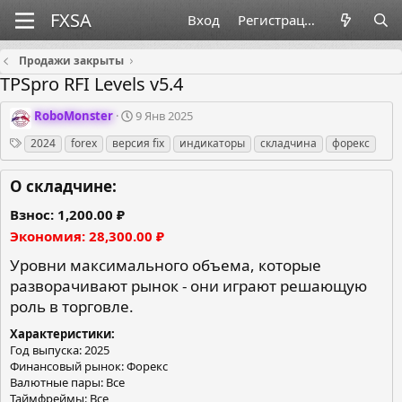
Вход
Регистрация
Продажи закрыты
TPSpro RFI Levels v5.4
О
Д
RoboMonster
9 Янв 2025
р
а
Теги
2024
forex
версия fix
индикаторы
складчина
форекс
г
т
а
а
н
с
О складчине:
и
о
з
з
Взнос
1,200.00 ₽
а
д
Экономия
28,300.00 ₽
т
а
о
н
Уровни максимального объема, которые
р
и
разворачивают рынок - они играют решающую
я
роль в торговле.
Характеристики
Год выпуска: 2025
Финансовый рынок: Форекс
Валютные пары: Все
Таймфреймы: Все