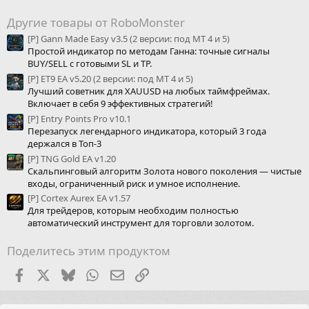
Другие товары от RoboMonster
[P] Gann Made Easy v3.5 (2 версии: под МТ 4 и 5)
Простой индикатор по методам Ганна: точные сигналы
BUY/SELL с готовыми SL и TP.
[P] ET9 EA v5.20 (2 версии: под МТ 4 и 5)
Лучший советник для XAUUSD на любых таймфреймах.
Включает в себя 9 эффективных стратегий!
[P] Entry Points Pro v10.1
Перезапуск легендарного индикатора, который 3 года
держался в Топ-3
[P] TNG Gold EA v1.20
Скальпинговый алгоритм Золота нового поколения — чистые
входы, ограниченный риск и умное исполнение.
[P] Cortex Aurex EA v1.57
Для трейдеров, которым необходим полностью
автоматический инструмент для торговли золотом.
Поделитесь этим продуктом
Facebook
X (Twitter)
Bluesky
WhatsApp
Электронная почта
Ссылка