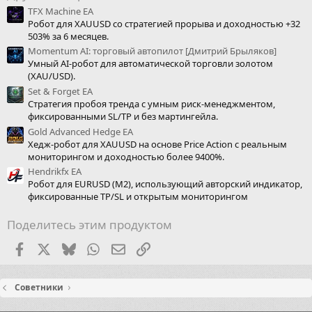
TFX Machine EA
Робот для XAUUSD со стратегией прорыва и доходностью +32
503% за 6 месяцев.
Momentum AI: торговый автопилот [Дмитрий Брыляков]
Умный AI-робот для автоматической торговли золотом
(XAU/USD).
Set & Forget EA
Стратегия пробоя тренда с умным риск-менеджментом,
фиксированными SL/TP и без мартингейла.
Gold Advanced Hedge EA
Хедж-робот для XAUUSD на основе Price Action с реальным
мониторингом и доходностью более 9400%.
Hendrikfx EA
Робот для EURUSD (M2), использующий авторский индикатор,
фиксированные TP/SL и открытым мониторингом
Поделитесь этим продуктом
Facebook
X (Twitter)
Bluesky
WhatsApp
Электронная почта
Ссылка
Советники