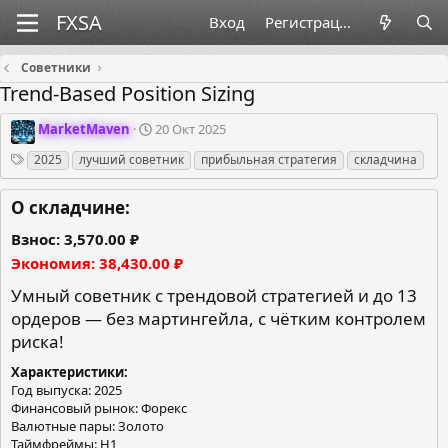
Вход
Регистрация
Советники
Trend-Based Position Sizing
О
Д
MarketMaven
20 Окт 2025
р
а
Теги
2025
лучший советник
прибыльная стратегия
складчина
г
т
а
а
н
с
О складчине:
и
о
з
з
Взнос
3,570.00 ₽
а
д
Экономия
38,430.00 ₽
т
а
о
н
Умный советник с трендовой стратегией и до 13
р
и
ордеров — без мартингейла, с чётким контролем
я
риска!
Характеристики
Год выпуска: 2025
Финансовый рынок: Форекс
Валютные пары: Золото
Таймфреймы: H1