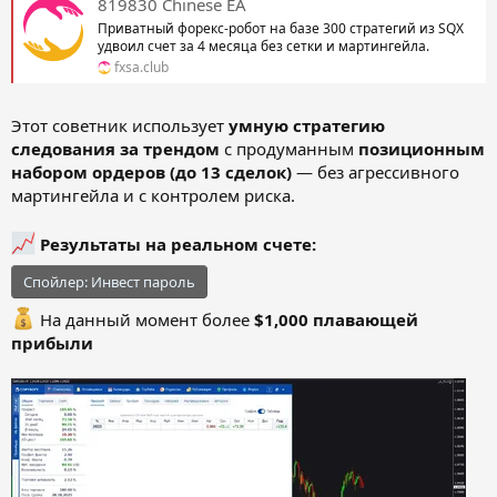
819830 Chinese EA
Приватный форекс-робот на базе 300 стратегий из SQX
удвоил счет за 4 месяца без сетки и мартингейла.
fxsa.club
Этот советник использует
умную стратегию
следования за трендом
с продуманным
позиционным
набором ордеров (до 13 сделок)
— без агрессивного
мартингейла и с контролем риска.
Результаты на реальном счете:
Спойлер:
Инвест пароль
На данный момент более
$1,000 плавающей
прибыли