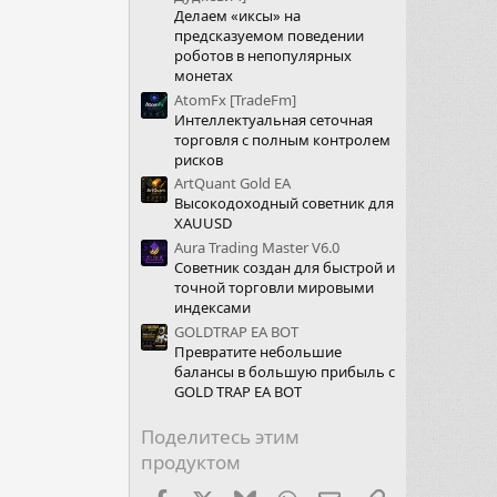
Делаем «иксы» на
предсказуемом поведении
роботов в непопулярных
монетах
AtomFx [TradeFm]
Интеллектуальная сеточная
торговля с полным контролем
рисков
ArtQuant Gold EA
Высокодоходный советник для
XAUUSD
Aura Trading Master V6.0
Советник создан для быстрой и
точной торговли мировыми
индексами
GOLDTRAP EA BOT
Превратите небольшие
балансы в большую прибыль с
GOLD TRAP EA BOT
Поделитесь этим
продуктом