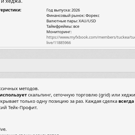
 и хеджа.
я
теристики
Год выпуска: 2026
Финансовый рынок: Форекс
Валютные пары: XAU/USD
Таймфреймы: все
Мониторинг:
https://www.myfxbook.com/members/tuckea/tuc
live/11885966
ксичных методов.
 использует
скальпинг, сеточную торговлю (grid) или хедж
крывает только одну позицию за раз. Каждая сделка
всегда
кий Тейк-Профит.
ve.