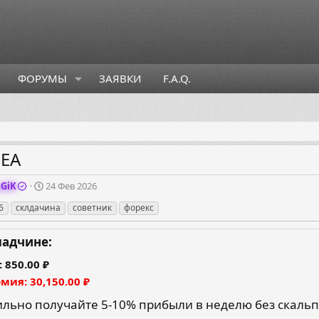
ФОРУМЫ
ЗАЯВКИ
F.A.Q.
 EA
Д
GiK
24 Фев 2026
а
6
склдачина
советник
форекс
т
а
с
ладчине:
о
з
850.00 ₽
д
омия
30,150.00 ₽
а
н
ильно получайте 5-10% прибыли в неделю без скальп
и