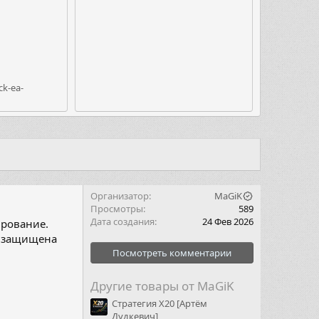
k-ea-
Организатор
MaGiK
Просмотры
589
Дата создания
24 Фев 2026
ирование.
защищена
Посмотреть комментарии
Другие товары от MaGiK
Стратегия X20 [Артём
Дудкевич]