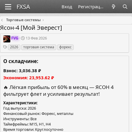
Вход
Регистрация
Торговые системы
Ясон-4 [Мой Эверест]
О
Д
FVG
13 Фев 2026
р
а
Теги
2026
торговая система
форекс
г
т
а
а
н
с
О складчине:
и
о
з
з
Взнос
3,036.38 ₽
а
д
Экономия
23,953.62 ₽
т
а
о
н
🔥 Лёгкая прибыль от 60% в месяц — ЯСОН 4
р
и
фильтрует флет и усиливает результат!
я
Характеристики
Год выпуска: 2026
Финансовый рынок: Форекс, металлы
Инструменты: Все
Таймфреймы: М15, Н1, H4
Время торговли: Круглосуточно