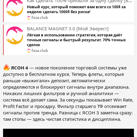
Как сделать 100% прибыли за одну сделку [Вася Хомяков] [Мой Эверест]
Новый курс, который поможет вам всего со 100$ за
неделю сделать 1000$ без риска!
fxsa.club
BALANCE MAGNET 3.0 [Мой Эверест]
Лёгкая в использовании стратегия, которая даёт
точные сигналы и быстрый результат. 70% точных
сделок
fxsa.club
ЯСОН 4
— новое поколение торговой системы уже
доступно в бесплатном курсе. Теперь флеты, которые
раньше «выжигали» депозит, автоматически
определяются и блокируют сигналы внутри диапазона.
Никаких лишних фильтров и ручной аналитики —
система всё делает сама. За секунды показывает Win Rate,
Profit Factor и просадку. Фильтр старшего ТФ отсеивает
сигналы против тренда. Разница с ЯСОН 3 заметна сразу:
там стопы — здесь чистая статистика и дисциплина.