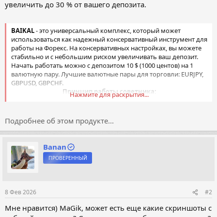
увеличить до 30 % от вашего депозита.
BAIKAL
- это универсальный комплекс, который может
использоваться как надежный консервативный инструмент для
работы на Форекс. На консервативных настройках, вы можете
стабильно и с небольшим риском увеличивать ваш депозит.
Начать работать можно с депозитом 10 $ (1000 центов) на 1
валютную пару. Лучшие валютные пары для торговли: EURJPY,
GBPUSD, GBPCHF.
Принцип работы советника:
Нажмите для раскрытия...
BAIKAL PRO
работает на базе встроенной нейросети. Которая
вычисляет...
Подробнее об этом продукте...
Banan
ПРОВЕРЕННЫЙ
8 Фев 2026
#2
Мне нравится) MaGik, может есть еще какие скриншоты с