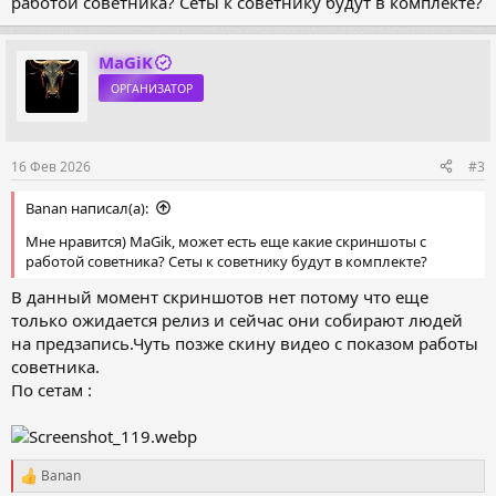
работой советника? Сеты к советнику будут в комплекте?
MaGiK
ОРГАНИЗАТОР
16 Фев 2026
#3
Banan написал(а):
Мне нравится) MaGik, может есть еще какие скриншоты с
работой советника? Сеты к советнику будут в комплекте?
В данный момент скриншотов нет потому что еще
только ожидается релиз и сейчас они собирают людей
на предзапись.Чуть позже скину видео с показом работы
советника.
По сетам :
Banan
Р