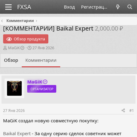
Вход
Регистрация
Комментарии
[КОММЕНТАРИИ]
Baikal Expert
2,000.00 ₽
Обзор продукта
А
Д
MaGiK
27 Янв 2026
в
а
т
т
Обзор
Комментарии
о
а
р
н
т
а
е
ч
MaGiK
м
а
ОРГАНИЗАТОР
ы
л
а
27 Янв 2026
#1
MaGiK создал новую совместную покупку:
Baikal Expert
- За одну серию сделок советник может