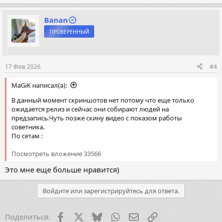
е
а
к
Banan
ц
ПРОВЕРЕННЫЙ
и
и
:
17 Фев 2026
#4
MaGiK написал(а):
В данный момент скриншотов нет потому что еще только
ожидается релиз и сейчас они собирают людей на
предзапись.Чуть позже скину видео с показом работы
советника.
По сетам :
Посмотреть вложение 33566
Это мне еще больше нравится)
Войдите или зарегистрируйтесь для ответа.
Facebook
X (Twitter)
Bluesky
WhatsApp
Электронная почта
Ссылка
Поделиться: