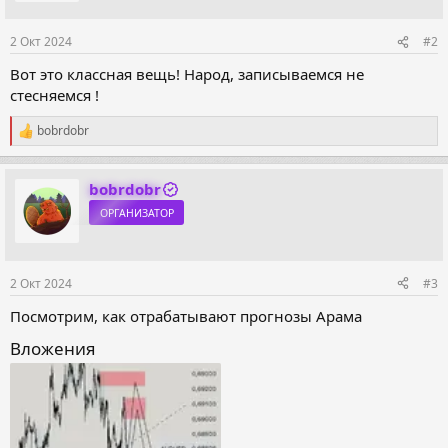
Экономия времени и денег
2 Окт 2024
#2
Вот это классная вещь! Народ, записываемся не
стесняемся !
bobrdobr
Р
е
а
к
bobrdobr
ц
ОРГАНИЗАТОР
и
и
:
2 Окт 2024
#3
Посмотрим, как отрабатывают прогнозы Арама
Никак не получается освоить...
Вложения