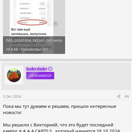
IMG_20241004_182347_060.webp
38.8 KB · Просмотры: 107
bobrdobr
ОРГАНИЗАТОР
5 Окт 2024
#8
Пока мы тут думаем и решаем, пришли интересные
новости:
Мы решили с Викторией, что это будет последний
кампус в A.A.A.CAPITLS , который начнется 28.10.2024