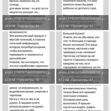
photo_5190767586000888165_y.webp
photo_5190767586000888164_y.webp
59.8 KB · Просмотры: 89
63.3 KB · Просмотры: 63
photo_5190767586000888163_y.webp
photo_5190767586000888162_y.webp
62.8 KB · Просмотры: 50
67.2 KB · Просмотры: 47