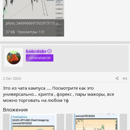
photo_5469906697502973115_y.webp
37 KB · Просмотры: 131
bobrdobr
ОРГАНИЗАТОР
2 Окт 2024
#4
Это из чата кампуса …. Посмотрите как это
универсально… крипта , форекс , пары мажоры, все
можно торговать на любом тф
Вложения