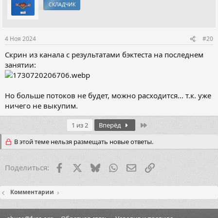
СКЛАДЧИК
4 Ноя 2024
#20
Скрин из канала с результатами бэктеста на последнем
занятии:
Но больше потоков не будет, можно расходится... т.к. уже
ничего не выкупим.
Last
1 из 2
Вперёд
В этой теме нельзя размещать новые ответы.
Facebook
X (Twitter)
Bluesky
WhatsApp
Электронная почта
Ссылка
Поделиться:
Комментарии