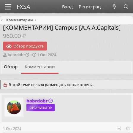
Вход
Регистрация
Комментарии
[КОММЕНТАРИИ]
Campus [A.A.A.Capitals]
960.00 ₽
Обзор продукта
А
Д
bobrdobr
1 Окт 2024
в
а
т
т
Обзор
Комментарии
о
а
р
н
т
а
В этой теме нельзя размещать новые ответы.
е
ч
м
а
ы
л
bobrdobr
а
ОРГАНИЗАТОР
1 Окт 2024
#1