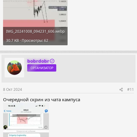
IMG_20241008_094231_606.webp
30.7 KB · Просмотры: 62
bobrdobr
ОРГАНИЗАТОР
8 Окт 2024
#11
Очередной скрин из чата кампуса