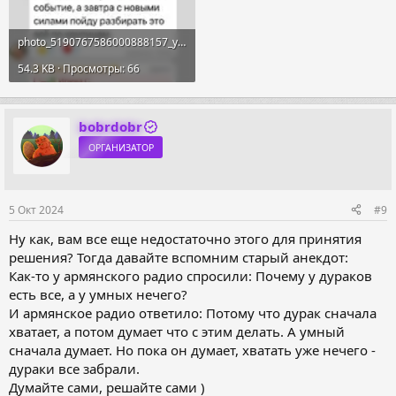
photo_5190767586000888157_y.webp
54.3 KB · Просмотры: 66
bobrdobr
ОРГАНИЗАТОР
5 Окт 2024
#9
Ну как, вам все еще недостаточно этого для принятия
решения? Тогда давайте вспомним старый анекдот:
Как-то у армянского радио спросили: Почему у дураков
есть все, а у умных нечего?
И армянское радио ответило: Потому что дурак сначала
хватает, а потом думает что с этим делать. А умный
сначала думает. Но пока он думает, хватать уже нечего -
дураки все забрали.
Думайте сами, решайте сами )