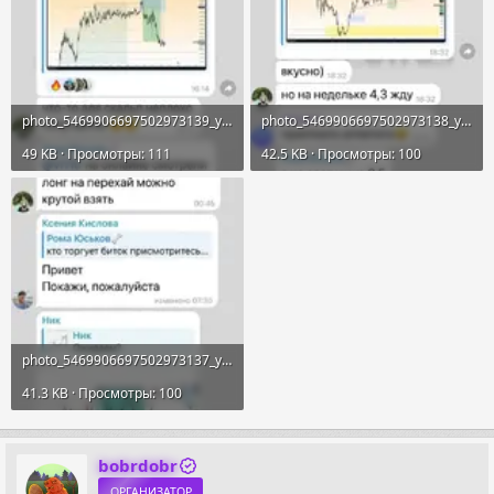
photo_5469906697502973139_y.webp
photo_5469906697502973138_y.webp
49 KB · Просмотры: 111
42.5 KB · Просмотры: 100
photo_5469906697502973137_y.webp
41.3 KB · Просмотры: 100
bobrdobr
ОРГАНИЗАТОР