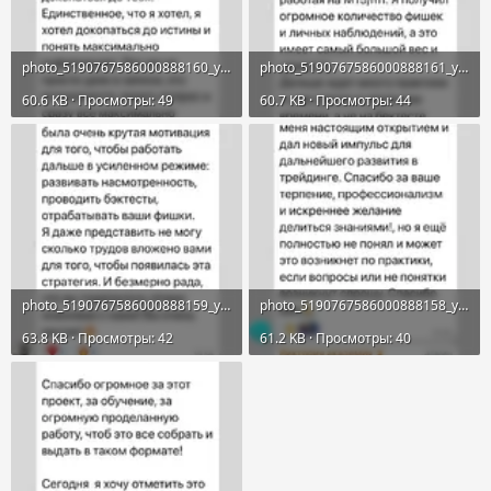
photo_5190767586000888160_y.webp
photo_5190767586000888161_y.webp
60.6 KB · Просмотры: 49
60.7 KB · Просмотры: 44
photo_5190767586000888159_y.webp
photo_5190767586000888158_y.webp
63.8 KB · Просмотры: 42
61.2 KB · Просмотры: 40