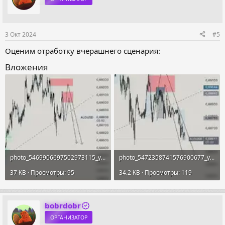
3 Окт 2024
#5
Оценим отработку вчерашнего сценария:
Вложения
photo_5469906697502973115_y (1).webp
photo_5472358741576900677_y.webp
37 KB · Просмотры: 95
34.2 KB · Просмотры: 119
bobrdobr
ОРГАНИЗАТОР