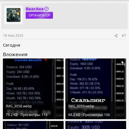
а
к
BearAxe
ц
ОРГАНИЗАТОР
и
и
:
18 Ноя 2025
#7
Сегодня
Вложения
IMG_3058.webp
IMG_3059.webp
79.2 KB · Просмотры: 118
88.2 KB · Просмотры: 106