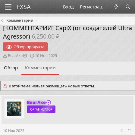
Вход
Регистрация
Комментарии
[КОММЕНТАРИИ]
CapiX (от создателей Ultra
Agressor)
6,250.00 ₽
Обзор продукта
А
Д
BearAxe
10 Ноя 2025
в
а
т
т
Обзор
Комментарии
о
а
р
н
т
а
В этой теме нельзя размещать новые ответы.
е
ч
м
а
ы
л
BearAxe
а
ОРГАНИЗАТОР
10 Ноя 2025
#1