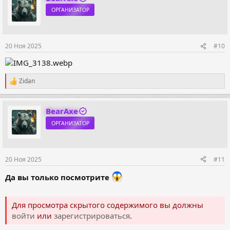
ц
ОРГАНИЗАТОР
и
и
:
20 Ноя 2025
#10
Zidan
Р
е
а
к
BearAxe
ц
ОРГАНИЗАТОР
и
и
:
20 Ноя 2025
#11
Да вы только посмотрите
Для просмотра скрытого содержимого вы должны
войти
или
зарегистрироваться
.