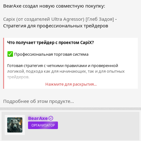
BearAxe создал новую совместную покупку:
Capix (от создателей Ultra Agressor) [Глеб Задоя]
-
Стратегия для профессиональных трейдеров
Что получает трейдер с проектом CapiX?
Профессиональная торговая система
Готовая стратегия с четкими правилами и проверенной
логикой, подхода как для начинающих, так и для опытных
трейдеров.
Нажмите для раскрытия...
Универсальный индикатор
Показывает оптимальные точки входа в рынок со звуковым
Подробнее об этом продукте...
оповещением, позволяет не пропустить ни одной
возможности.
BearAxe
Полуавтоматический алгоритм (под управлением
ОРГАНИЗАТОР
трейдера)
Ускоряет процесс выставления ордеров и позволяет быстро