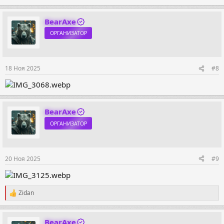
е
а
к
BearAxe
ц
ОРГАНИЗАТОР
и
и
:
18 Ноя 2025
#8
BearAxe
ОРГАНИЗАТОР
20 Ноя 2025
#9
Zidan
Р
е
а
к
BearAxe