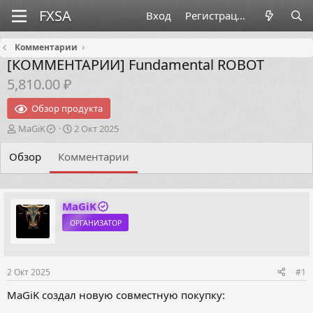
Вход
Регистрация
Комментарии
[КОММЕНТАРИИ]
Fundamental ROBOT
5,810.00 ₽
Обзор продукта
А
Д
MaGiK
2 Окт 2025
в
а
т
т
Обзор
Комментарии
о
а
р
н
т
а
е
ч
MaGiK
м
а
ОРГАНИЗАТОР
ы
л
а
2 Окт 2025
#1
MaGiK создал новую совместную покупку: