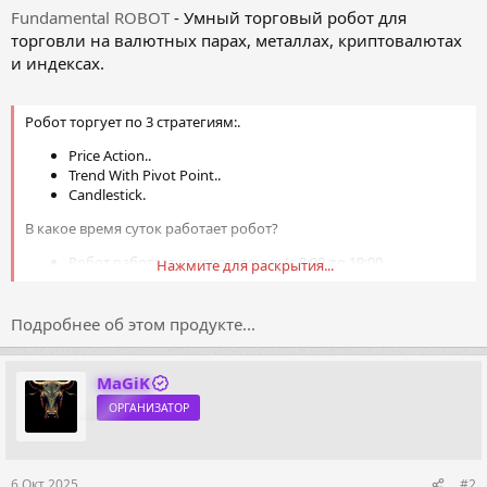
Fundamental ROBOT
- Умный торговый робот для
торговли на валютных парах, металлах, криптовалютах
и индексах.
Робот торгует по 3 стратегиям:.
Price Action..
Trend With Pivot Point..
Candlestick.
В какое время суток работает робот?
Робот работает круглосуточно (с 8:00 до 19:00,
Нажмите для раскрытия...
включается и выключается автоматически). При
снижении объёма рынка робот не открывает новые
позиции.
Подробнее об этом продукте...
Есть ли у робота стоп-лосс и тейк-профит?
MaGiK
Да, для всех позиций есть стоп-лосс и тейк-профит.
ОРГАНИЗАТОР
Нужно ли включать/выключать робота при выходе важных
новостей?
...
6 Окт 2025
#2