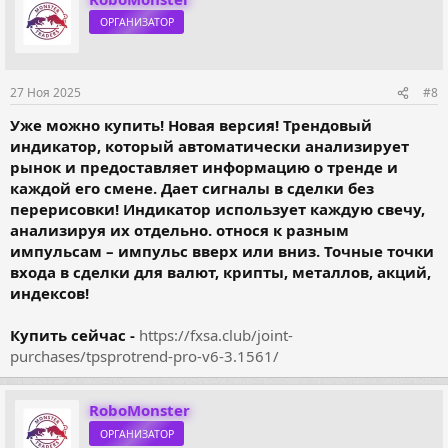
ц
ОРГАНИЗАТОР
и
и
:
27 Ноя 2025
#8
Уже можно купить! Новая версия! Трендовый
индикатор, который автоматически анализирует
рынок и предоставляет информацию о тренде и
каждой его смене. Дает сигналы в сделки без
перерисовки! Индикатор использует каждую свечу,
анализируя их отдельно. относя к разным
импульсам – импульс вверх или вниз. Точные точки
входа в сделки для валют, крипты, металлов, акций,
индексов!
Купить сейчас -
https://fxsa.club/joint-
purchases/tpsprotrend-pro-v6-3.1561/
RoboMonster
ОРГАНИЗАТОР