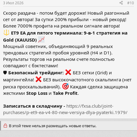
3 Июл 2026
#10
Скоро раздача - потом будет дороже! Новый разгонный
сет от автора! За сутки 200% прибыли - новый рекорд!
Более 7000% профита на реальном сигнале автора!
ET9 EA для пятого терминала: 9-в-1 стратегия на
Gold (XAUUSD)
Мощный советник, объединяющий 9 реальных
трендовых стратегий пробоя уровней (H4 и D1).
Результаты торгов на реальном счете полностью
совпадают с бэктестами!
🛡
Безопасный трейдинг:
БЕЗ сетки (Grid) и
мартингейла!
БЕЗ высокочастотного скальпинга (нет
риска проскальзываний).
Каждая сделка защищена
жесткими
Stop Loss
и
Take Profit
.
Записаться в складчину -
https://fxsa.club/joint-
purchases/p-et9-ea-v4-80-new-versiya-dlya-pyaterki.1979/
В этой теме нельзя размещать новые ответы.