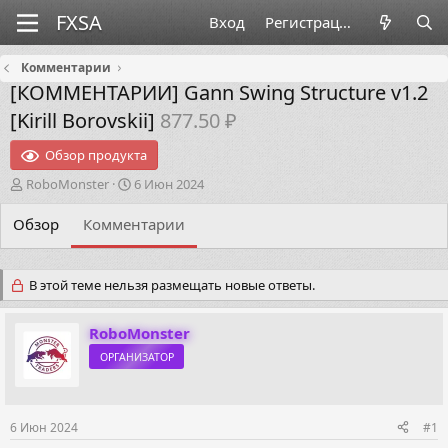
Вход
Регистрация
Комментарии
[КОММЕНТАРИИ]
Gann Swing Structure v1.2
[Kirill Borovskii]
877.50 ₽
Обзор продукта
А
Д
RoboMonster
6 Июн 2024
в
а
т
т
Обзор
Комментарии
о
а
р
н
т
а
В этой теме нельзя размещать новые ответы.
е
ч
м
а
ы
л
RoboMonster
а
ОРГАНИЗАТОР
6 Июн 2024
#1