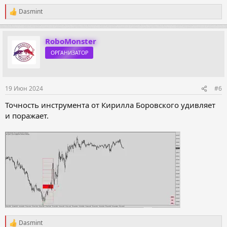
Dasmint
Р
е
а
к
RoboMonster
ц
ОРГАНИЗАТОР
и
и
:
19 Июн 2024
#6
Точность инструмента от Кирилла Боровского удивляет
и поражает.
Dasmint
Р