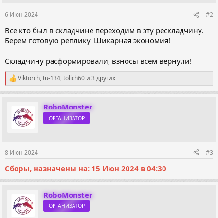
6 Июн 2024
#2
Все кто был в складчине переходим в эту рескладчину.
Берем готовую реплику. Шикарная экономия!
Складчину расформировали, взносы всем вернули!
Viktorch
,
tu-134
,
tolich60
и 3 других
Р
е
а
к
RoboMonster
ц
ОРГАНИЗАТОР
и
и
:
8 Июн 2024
#3
Сборы, назначены на: 15 Июн 2024 в 04:30
RoboMonster
ОРГАНИЗАТОР