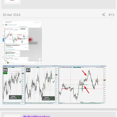
и
:
30 Авг 2024
#15
RoboMonster