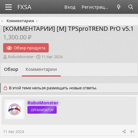
Вход
Регистрация
Комментарии
[КОММЕНТАРИИ]
[M] TPSproTREND PrO v5.1
1,300.00 ₽
Обзор продукта
А
Д
RoboMonster
11 Авг 2024
в
а
т
т
Обзор
Комментарии
о
а
р
н
т
а
В этой теме нельзя размещать новые ответы.
е
ч
м
а
ы
л
RoboMonster
а
ОРГАНИЗАТОР
11 Авг 2024
#1