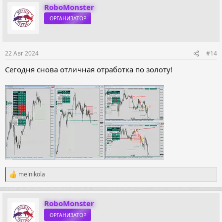
RoboMonster
ОРГАНИЗАТОР
22 Авг 2024
#14
Сегодня снова отличная отработка по золоту!
melnikola
Р
е
а
к
RoboMonster
ц
ОРГАНИЗАТОР
и