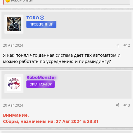
RoboMonster
Р
е
а
к
TORO
ц
ПРОВЕРЕННЫЙ
и
и
:
20 Авг 2024
#12
Я как понял что данная система дает твх автоматом и
можно работать по усреднению и пирамидингу?
RoboMonster
ОРГАНИЗАТОР
20 Авг 2024
#13
Внимание.
Сборы, назначены на: 27 Авг 2024 в 23:31