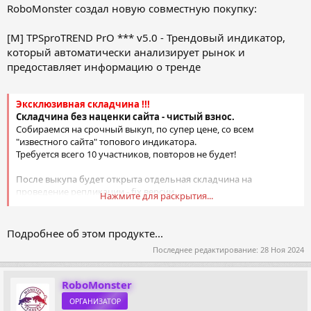
RoboMonster создал новую совместную покупку:
[M] TPSproTREND PrO *** v5.0 - Трендовый индикатор,
который автоматически анализирует рынок и
предоставляет информацию о тренде
Эксклюзивная складчина !!!
Складчина без наценки сайта - чистый взнос.
Собираемся на срочный выкуп, по супер цене, со всем
"известного сайта" топового индикатора.
Требуется всего 10 участников, повторов не будет!
После выкупа будет открыта отдельная складчина на
проведение репликации - fix версии.
Нажмите для раскрытия...
В репликации смогут участвовать только участники этой
складчины!
Подробнее об этом продукте...
Последнее редактирование:
28 Ноя 2024
Купите дешево
TPSpro TREND...
RoboMonster
ОРГАНИЗАТОР