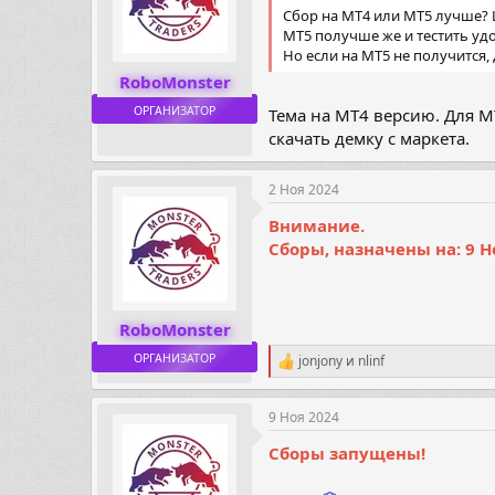
Сбор на МТ4 или МТ5 лучше? 
МТ5 получше же и тестить уд
Но если на МТ5 не получится,
RoboMonster
ОРГАНИЗАТОР
Тема на МТ4 версию. Для М
скачать демку с маркета.
2 Ноя 2024
Внимание.
Сборы, назначены на: 9 Но
RoboMonster
ОРГАНИЗАТОР
jonjony
и
nlinf
Р
е
а
9 Ноя 2024
к
ц
Сборы запущены!
и
и
: