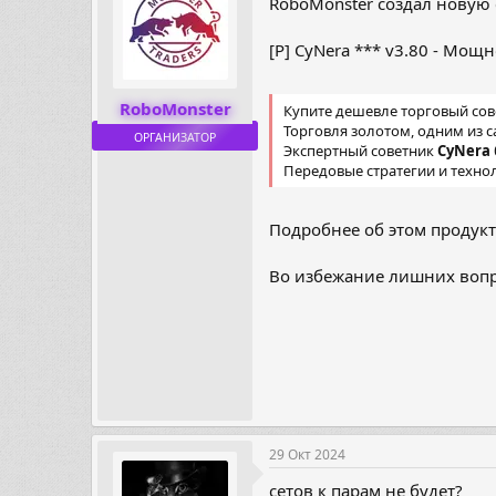
RoboMonster создал новую 
[P] CyNera *** v3.80 - Мо
RoboMonster
Купите дешевле торговый со
Торговля золотом, одним из 
ОРГАНИЗАТОР
Экспертный советник
CyNera
Передовые стратегии и технол
Подробнее об этом продукте
Во избежание лишних вопр
29 Окт 2024
сетов к парам не будет?