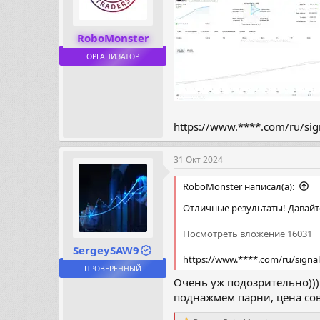
RoboMonster
ОРГАНИЗАТОР
https://www.****.com/ru/si
31 Окт 2024
RoboMonster написал(а):
Отличные результаты! Давайте
Посмотреть вложение 16031
SergeySAW9
https://www.****.com/ru/signa
ПРОВЕРЕННЫЙ
Очень уж подозрительно)))
поднажмем парни, цена со