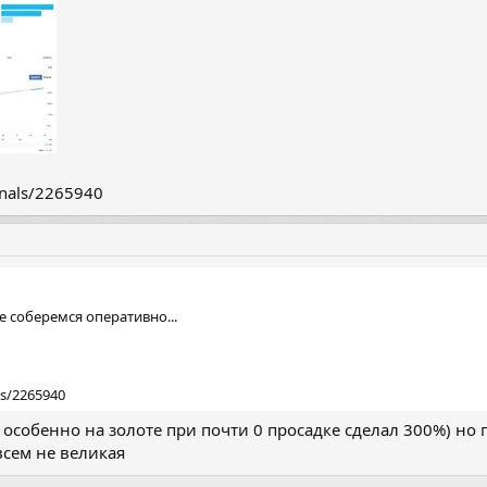
gnals/2265940
 соберемся оперативно...
ls/2265940
 особенно на золоте при почти 0 просадке сделал 300%) но 
всем не великая