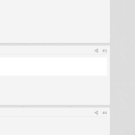
#3
#4