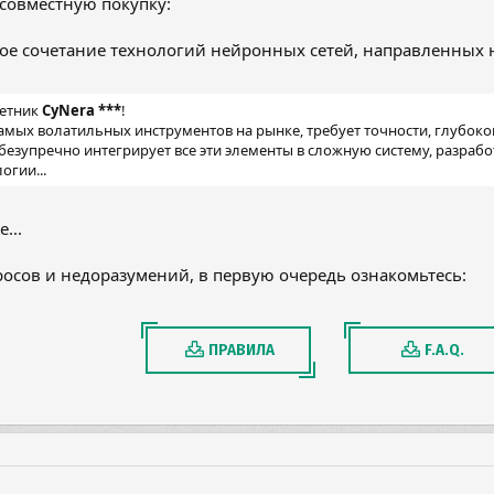
совместную покупку:
щное сочетание технологий нейронных сетей, направленных
ветник
CyNera ***
!
самых волатильных инструментов на рынке, требует точности, глубоко
безупречно интегрирует все эти элементы в сложную систему, разраб
огии...
...
осов и недоразумений, в первую очередь ознакомьтесь:
ПРАВИЛА
F.A.Q.