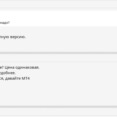
 надо?
итную версию.
е? Цена одинаковая.
удобнее.
ся, давайте МТ4