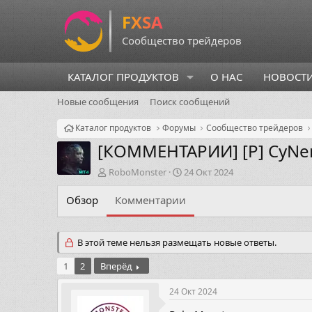
КАТАЛОГ ПРОДУКТОВ
О НАС
НОВОСТ
Новые сообщения
Поиск сообщений
Каталог продуктов
Форумы
Сообщество трейдеров
[КОММЕНТАРИИ]
[P] CyNe
А
Д
RoboMonster
24 Окт 2024
в
а
т
т
Обзор
Комментарии
о
а
р
н
т
а
В этой теме нельзя размещать новые ответы.
е
ч
м
а
1
2
Вперёд
ы
л
а
24 Окт 2024