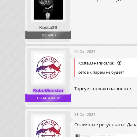
Kosta33
НОВИЧОК
29 Окт 2024
Kosta33 написал(а):
сетов к парам не будет?
Торгует только на золоте.
RoboMonster
ОРГАНИЗАТОР
31 Окт 2024
Отличные результаты! Дава