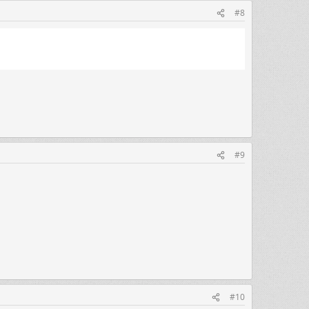
#8
#9
#10