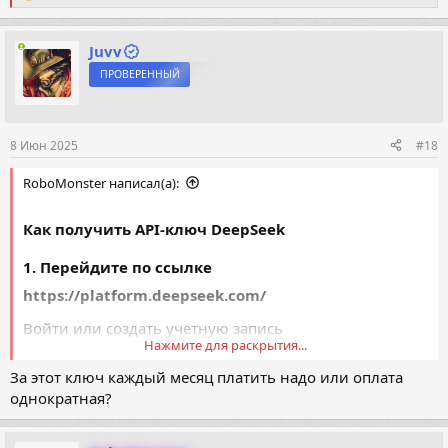
е
а
к
Juvv
ц
ПРОВЕРЕННЫЙ
и
и
:
8 Июн 2025
#18
RoboMonster написал(а):
Как получить API-ключ DeepSeek
1. Перейдите по ссылке
https://platform.deepseek.com/
Войти или создать учетную запись
Нажмите для раскрытия...
Посмотреть вложение 23181
За этот ключ каждый месяц платить надо или оплата
однократная?
2. Нажмите «Ключи API» -> «Создать новый ключ
API».