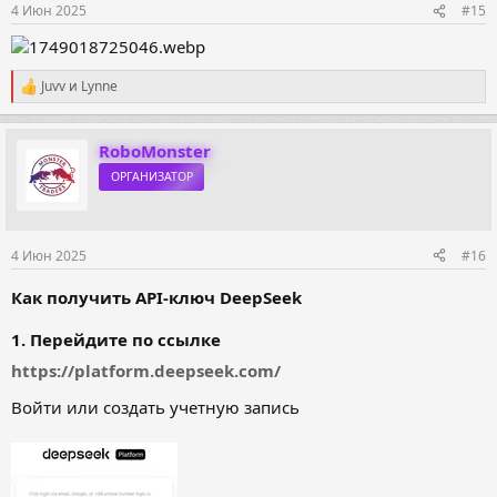
4 Июн 2025
#15
Juvv
и
Lynne
Р
е
а
к
RoboMonster
ц
ОРГАНИЗАТОР
и
и
:
4 Июн 2025
#16
Как получить API-ключ DeepSeek
1. Перейдите по ссылке
https://platform.deepseek.com/
Войти или создать учетную запись