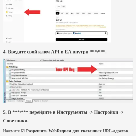
4. Введите свой ключ API в EA внутри ***/***.
5. В ***/*** перейдите в Инструменты -> Настройки ->
Советники.
Нажмите ☑
Разрешить WebRequest для указанных URL-адресов.