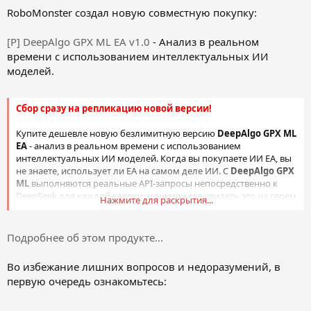
RoboMonster создал новую совместную покупку:
[P] DeepAlgo GPX ML EA v1.0
- Анализ в реальном
времени с использованием интеллектуальных ИИ
моделей.
Сбор сразу на репликацию новой версии!
Купите дешевле новую безлимитную версию
DeepAlgo GPX ML
EA
- анализ в реальном времени с использованием
интеллектуальных ИИ моделей. Когда вы покупаете ИИ EA, вы
не знаете, использует ли EA на самом деле ИИ. С
DeepAlgo GPX
ML
выполняются реальные API-запросы непосредственно к
DeepSeek для каждой сделки, и вы можете увидеть это на своем
Нажмите для раскрытия...
API-панели в реальном времени. Ключи API на 100%
принадлежат вам, и...
Подробнее об этом продукте...
Во избежание лишних вопросов и недоразумений, в
первую очередь ознакомьтесь: