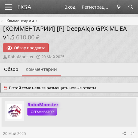
Вход
Регистрация
Комментарии
[КОММЕНТАРИИ]
[P] DeepAlgo GPX ML EA
v1.5
610.00 ₽
Обзор продукта
А
Д
RoboMonster
20 Май 2025
в
а
т
т
Обзор
Комментарии
о
а
р
н
т
а
В этой теме нельзя размещать новые ответы.
е
ч
м
а
ы
л
RoboMonster
а
ОРГАНИЗАТОР
20 Май 2025
#1