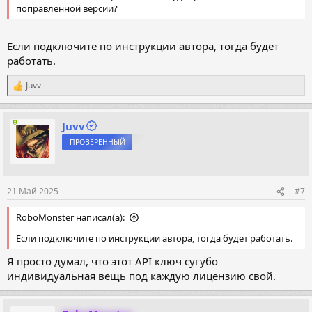
поправленной версии?
Если подключите по инструкции автора, тогда будет
работать.
Juvv
Р
е
а
к
Juvv
ц
ПРОВЕРЕННЫЙ
и
и
:
21 Май 2025
#7
RoboMonster написал(а):
Если подключите по инструкции автора, тогда будет работать.
Я просто думал, что этот АРI ключ сугубо
индивидуальная вещь под каждую лицензию свой.