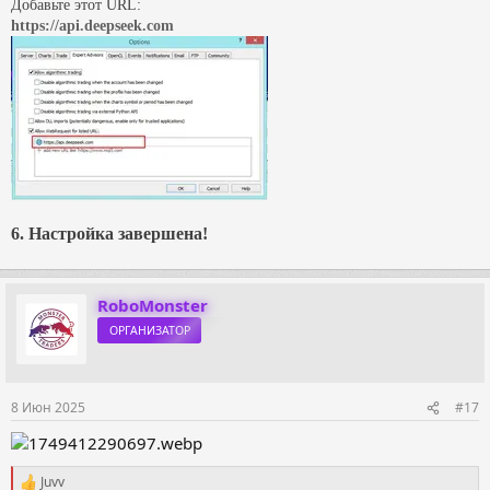
Добавьте этот URL:
https://api.deepseek.com
6. Настройка завершена!
RoboMonster
ОРГАНИЗАТОР
8 Июн 2025
#17
Juvv
Р