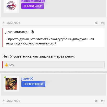
RoboMonster
ОРГАНИЗАТОР
21 Май 2025
#8
Juvv написал(а):
Я просто думал, что этот АРI ключ сугубо индивидуальная
вещь под каждую лицензию свой.
Нет. У советника нет защиты через ключ.
Juvv
Р
е
а
к
Juvv
ц
ПРОВЕРЕННЫЙ
и
и
:
21 Май 2025
#9