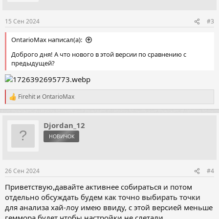
15 Сен 2024
#3
OntarioMax написал(а):
Доброго дня! А что нового в этой версии по сравнению с
предыдущей?
Firehit
и
OntarioMax
Р
е
а
к
Djordan_12
ц
НОВИЧОК
и
и
:
26 Сен 2024
#4
Приветствую,давайте активнее собираться и потом
отдельно обсуждать будем как точно выбирать точки
для анализа хай-лоу имею ввиду, с этой версией меньше
геммора будет чтобы настройки не слетали