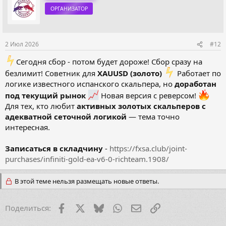
ОРГАНИЗАТОР
2 Июл 2026
#12
️Сегодня сбор - потом будет дороже! Сбор сразу на
безлимит! Советник для
XAUUSD (золото)
️ Работает по
логике известного испанского скальпера, но
доработан
под текущий рынок
Новая версия с реверсом!
Для тех, кто любит
активных золотых скальперов с
адекватной сеточной логикой
— тема точно
интересная.
Записаться в складчину
-
https://fxsa.club/joint-
purchases/infiniti-gold-ea-v6-0-richteam.1908/
В этой теме нельзя размещать новые ответы.
Facebook
X (Twitter)
Bluesky
WhatsApp
Электронная почта
Ссылка
Поделиться: