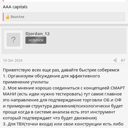
AAA capitals
BearAxe
Р
е
а
к
Djordan_12
ц
НОВИЧОК
и
и
:
10 Окт 2024
#7
Приветствую всех еще раз, давайте быстрее соберемся
1. Организуем обсуждение для эффективного
применение утилиты
2. Мое мнение хорошо соединиться с концепцией СМАРТ
МАНИ (есть идеи нужно тестировать) тут самое главное
это направление для подтверждение торговли ОБ и ОФ
и примерная структура движения(психологически будет
проще когда в системе анализа есть этот инструмент
который подтверждает что будет движения)
3. Для ТВХ(точки входа) или свои конструкции есть либо