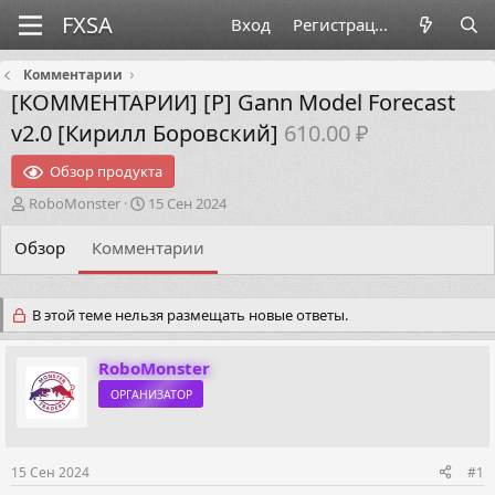
Вход
Регистрация
Комментарии
[КОММЕНТАРИИ]
[P] Gann Model Forecast
v2.0 [Кирилл Боровский]
610.00 ₽
Обзор продукта
А
Д
RoboMonster
15 Сен 2024
в
а
т
т
Обзор
Комментарии
о
а
р
н
т
а
В этой теме нельзя размещать новые ответы.
е
ч
м
а
ы
л
RoboMonster
а
ОРГАНИЗАТОР
15 Сен 2024
#1