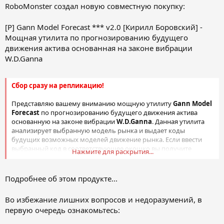
RoboMonster создал новую совместную покупку:
[P] Gann Model Forecast *** v2.0 [Кирилл Боровский] -
Мощная утилита по прогнозированию будущего
движения актива основанная на законе вибрации
W.D.Ganna
Сбор сразу на репликацию!
Представляю вашему вниманию мощную утилиту
Gann Model
Forecast
по прогнозированию будущего движения актива
основанную на законе вибрации
W.D.Ganna
. Данная утилита
анализирует выбранную модель рынка и выдает коды
будущих возможных моделей движение рынка. Если ввести
выбранный код в соответствующее окошко вы получите
Нажмите для раскрытия...
прогноз потенциального возможного движения...
Подробнее об этом продукте...
Во избежание лишних вопросов и недоразумений, в
первую очередь ознакомьтесь: