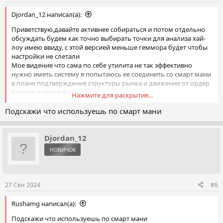
Djordan_12 написал(а):
Приветствую,давайте активнее собираться и потом отдельно
обсуждать будем как точно выбирать точки для анализа хай-
лоу имею ввиду, с этой версией меньше геммора будет чтобы
настройки не слетали
Мое видение что сама по себе утилита не так эффективно
нужно иметь систему я попытаюсь ее соединить со смарт мани
в плане подтверждение структуры рынка и движение от ордер
блоков и ордер флоу
Нажмите для раскрытия...
Условно есть структура рынка по смар мани есть ордер блоки
Подскажи что используешь по смарт мани
накидываешь этот советник и показывает движения скрытой
симметрии, а по смарт мани у тебя выше например ордер блок
стоит и движение показывает вверх условно и вниз и уже
Djordan_12
смотришь что цена дошла до ордер блока начинает
НОВИЧОК
разворачиваться как показывает утилита и принимаешь
решение на вход с конструкцией ТВХ
27 Сен 2024
#6
Rushamg написал(а):
Подскажи что используешь по смарт мани