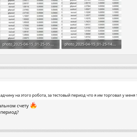
photo_2025-04-15_01-25-05.webp
photo_2025-04-15_01-25-14.webp
84.5 KB · Просмотры: 188
83.8 KB · Просмотры: 190
дчину на этого робота, за тестовый период что я им торговал у меня 
альном счету
 период?