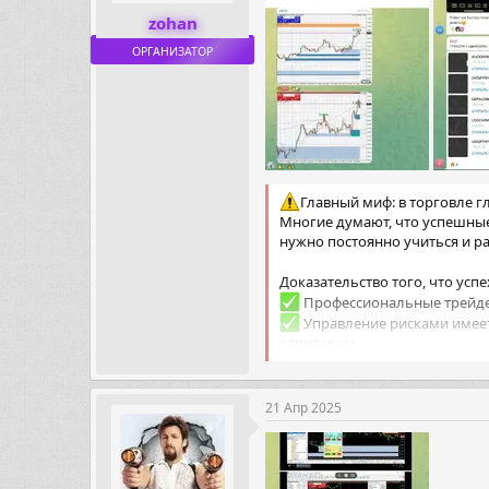
zohan
ОРГАНИЗАТОР
Главный миф: в торговле гл
Многие думают, что успешные т
нужно постоянно учиться и ра
Доказательство того, что успе
Профессиональные трейдер
Управление рисками имеет
капиталом.
Технический и фундамента
Непрерывное обучение: Рын
21 Апр 2025
Видео-обзоры