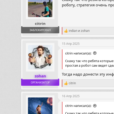
роботу, стратегия очень про
citrin
ЗАБЛОКИРОВАН
indian
и
zohan
Р
е
а
15 Апр 2025
к
ц
и
citrin написал(а):
и
Скажу так что ребята которые
:
простая а робот сам ведет сде
Тогда надо донести эту ин
zohan
ОРГАНИЗАТОР
citrin
Р
е
а
16 Апр 2025
к
ц
и
citrin написал(а):
и
Скажу так что ребята которые
: