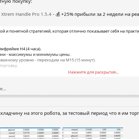
тную покупку:
Xtrem Handle Pro 1.5.4
- 💰 +25% прибыли за 2 недели на ре
той и понятной стратегией, которая отлично показывает себя на практи
ймфрейме H4 (4 часа).
вни - максимумы и минимумы цены.
к важному уровню - переходим на M15 (15 минут).
торговку.
Нажмите для раскрытия...
- открываем сделку через советника:
...
ладчину на этого робота, за тестовый период что я им торг