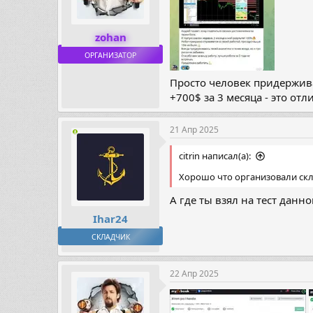
zohan
ОРГАНИЗАТОР
Просто человек придержива
+700$ за 3 месяца - это от
21 Апр 2025
citrin написал(а):
Хорошо что организовали скла
А где ты взял на тест данн
Ihar24
СКЛАДЧИК
22 Апр 2025