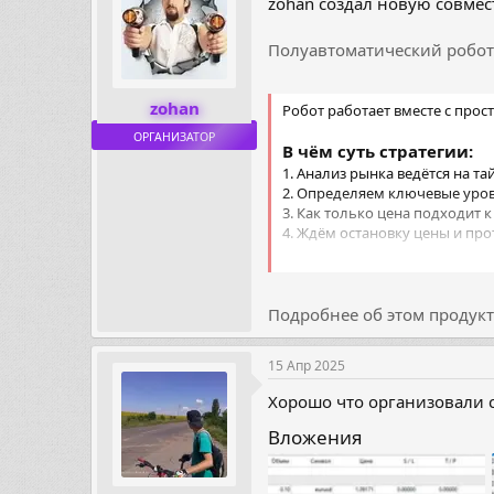
zohan создал новую совмес
Полуавтоматический робот 
zohan
Робот работает вместе с прос
ОРГАНИЗАТОР
В чём суть стратегии:
1. Анализ рынка ведётся на та
2. Определяем ключевые уро
3. Как только цена подходит 
4. Ждём остановку цены и про
После выхода из проторговки 
Если максимум — Sell
Подробнее об этом продукте
Если минимум — Buy
Особенности...
15 Апр 2025
Хорошо что организовали ск
Вложения