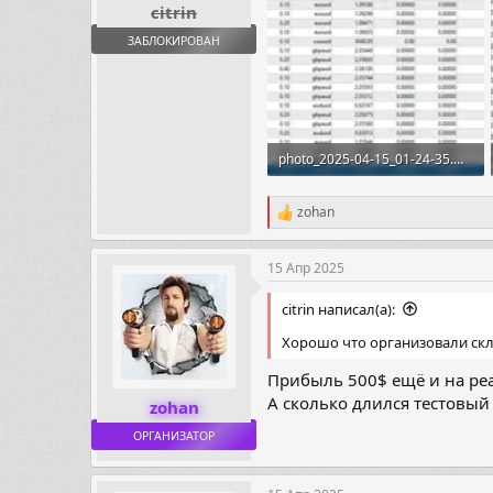
citrin
ЗАБЛОКИРОВАН
photo_2025-04-15_01-24-35.webp
99.8 KB · Просмотры: 201
zohan
Р
е
а
15 Апр 2025
к
ц
и
citrin написал(а):
и
Хорошо что организовали скла
:
Прибыль 500$ ещё и на ре
А сколько длился тестовый
zohan
ОРГАНИЗАТОР