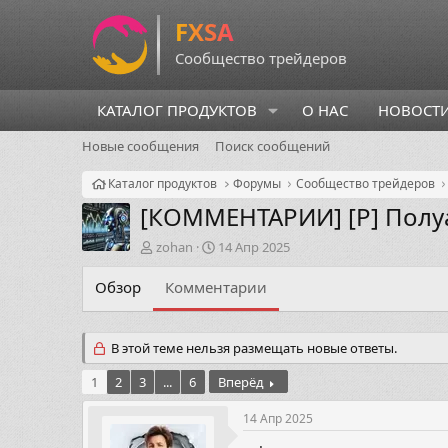
КАТАЛОГ ПРОДУКТОВ
О НАС
НОВОСТ
Новые сообщения
Поиск сообщений
Каталог продуктов
Форумы
Сообщество трейдеров
[КОММЕНТАРИИ]
[P] Пол
А
Д
zohan
14 Апр 2025
в
а
т
т
Обзор
Комментарии
о
а
р
н
т
а
В этой теме нельзя размещать новые ответы.
е
ч
м
а
1
2
3
...
6
Вперёд
ы
л
а
14 Апр 2025