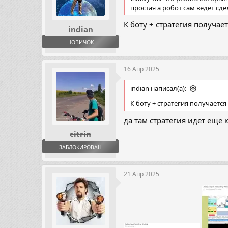
простая а робот сам ведет сде
К боту + стратегия получае
indian
НОВИЧОК
16 Апр 2025
indian написал(а):
К боту + стратегия получается
да там стратегия идет еще 
citrin
ЗАБЛОКИРОВАН
21 Апр 2025