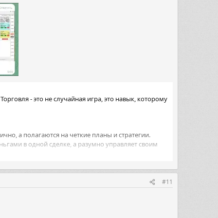
Торговля - это не случайная игра, это навык, которому
но, а полагаются на четкие планы и стратегии.
ьгами в одной сделке, а разумно управляет своим
з тенденций, а не на случайные догадки.
 этими изменениями и развивается.
#11