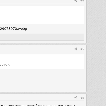
#4
#5
 21555
#6
дня торгуют в плюс благодаря стратегии и