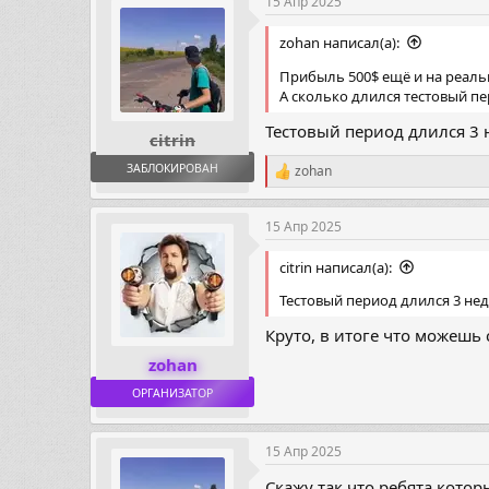
15 Апр 2025
zohan написал(а):
Прибыль 500$ ещё и на реаль
А сколько длился тестовый п
Тестовый период длился 3 
citrin
ЗАБЛОКИРОВАН
zohan
Р
е
а
15 Апр 2025
к
ц
и
citrin написал(а):
и
Тестовый период длился 3 нед
:
Круто, в итоге что можешь 
zohan
ОРГАНИЗАТОР
15 Апр 2025
Скажу так что ребята кото