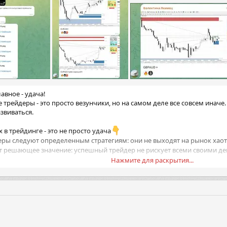
авное - удача!
рейдеры - это просто везунчики, но на самом деле все совсем иначе. 
звиваться.
х в трейдинге - это не просто удача
ы следуют определенным стратегиям: они не выходят на рынок хаотич
 решающее значение: успешный трейдер не рискует всеми своими ден
Нажмите для раскрытия...
льный анализ: профессионалы полагаются на изучение данных и анали
ки постоянно меняются, и успешный трейдер - тот, кто идет в ногу с