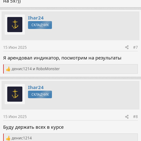
на 5х?))
Ihar24
СКЛАДЧИК
15 Июн 2025
#7
Я арендовал индикатор, посмотрим на результаты
денис1214
и
RoboMonster
Р
е
а
к
Ihar24
ц
СКЛАДЧИК
и
и
:
15 Июн 2025
#8
Буду держать всех в курсе
денис1214
Р