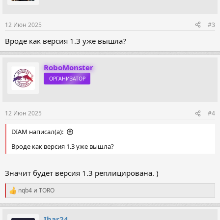
12 Июн 2025
#3
Вроде как версия 1.3 уже вышла?
RoboMonster
ОРГАНИЗАТОР
12 Июн 2025
#4
DIAM написал(а):
Вроде как версия 1.3 уже вышла?
Значит будет версия 1.3 реплицирована. )
nqb4
и
TORO
Р
е
а
к
Ihar24