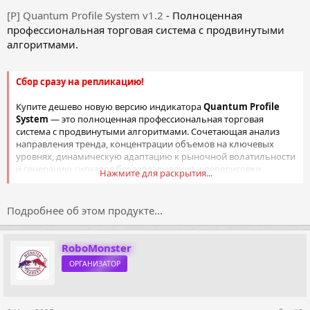
[P] Quantum Profile System v1.2
- Полноценная
профессиональная торговая система с продвинутыми
алгоритмами.
Сбор сразу на репликацию!
Купите дешево новую версию индикатора
Quantum Profile
System
— это полноценная профессиональная торговая
система с продвинутыми алгоритмами. Сочетающая анализ
направления тренда, концентрации объемов на ключевых
уровнях, динамическую адаптацию к рыночной волатильности
и генерацию сигналов без запаздывания и перерисовки.
Нажмите для раскрытия...
Quantum Profile System
— объединяет функции объемного
профиля на базе линейной регрессии с...
Подробнее об этом продукте...
RoboMonster
ОРГАНИЗАТОР