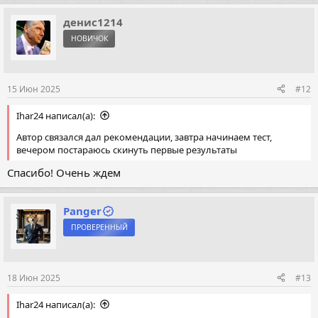
а
к
денис1214
ц
НОВИЧОК
и
и
:
15 Июн 2025
#12
Ihar24 написал(а):
Автор связался дал рекомендации, завтра начинаем тест,
вечером постараюсь скинуть первые результаты
Спасибо! Очень ждем
Panger
ПРОВЕРЕННЫЙ
18 Июн 2025
#13
Ihar24 написал(а):