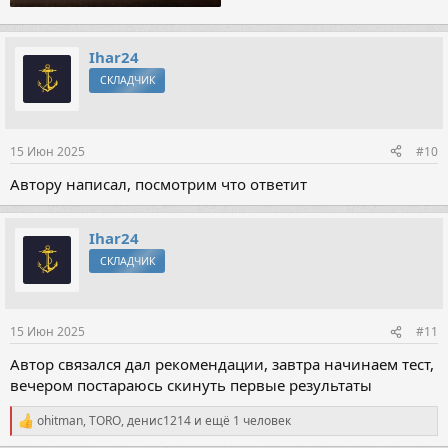
Ihar24
СКЛАДЧИК
15 Июн 2025
#10
Автору написал, посмотрим что ответит
Ihar24
СКЛАДЧИК
15 Июн 2025
#11
Автор связался дал рекомендации, завтра начинаем тест,
вечером постараюсь скинуть первые результаты
ohitman
,
TORO
,
денис1214
и ещё 1 человек
Р
е