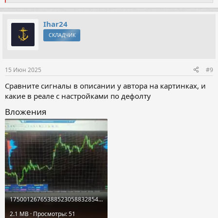
е
а
к
Ihar24
ц
СКЛАДЧИК
и
и
:
15 Июн 2025
#9
Сравните сигналы в описании у автора на картинках, и
какие в реале с настройками по дефолту
Вложения
17500126765388523058832854381929.webp
2.1 MB · Просмотры: 51