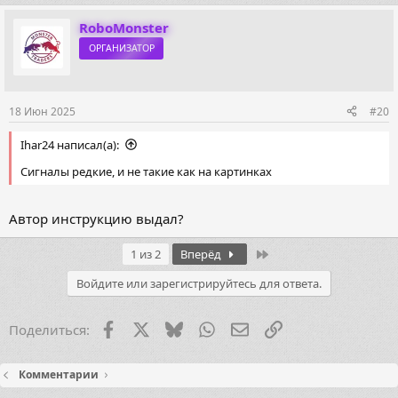
RoboMonster
ОРГАНИЗАТОР
18 Июн 2025
#20
Ihar24 написал(а):
Сигналы редкие, и не такие как на картинках
Автор инструкцию выдал?
Last
1 из 2
Вперёд
Войдите или зарегистрируйтесь для ответа.
Facebook
X (Twitter)
Bluesky
WhatsApp
Электронная почта
Ссылка
Поделиться:
Комментарии