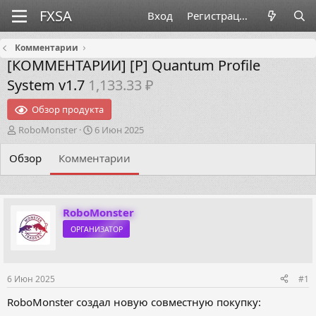
Вход
Регистрация
Комментарии
[КОММЕНТАРИИ]
[P] Quantum Profile
System v1.7
1,133.33 ₽
Обзор продукта
А
Д
RoboMonster
6 Июн 2025
в
а
т
т
Обзор
Комментарии
о
а
р
н
т
а
е
ч
RoboMonster
м
а
ОРГАНИЗАТОР
ы
л
а
6 Июн 2025
#1
RoboMonster создал новую совместную покупку: