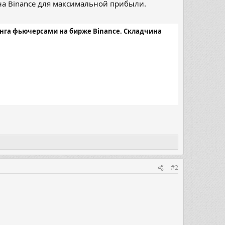
и на Binance для максимальной прибыли.
йдинга фьючерсами на бирже Binance. Складчина
​
#2