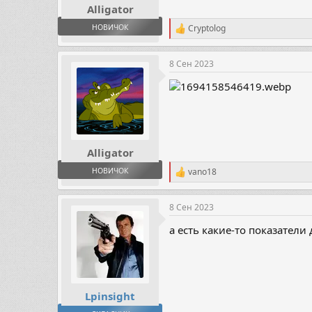
Alligator
НОВИЧОК
Cryptolog
Р
е
а
8 Сен 2023
к
ц
и
и
:
Alligator
НОВИЧОК
vano18
Р
е
а
8 Сен 2023
к
ц
а есть какие-то показатели
и
и
:
Lpinsight