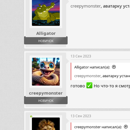
ц
creepymonster
, аватарку ус
и
и
:
Alligator
НОВИЧОК
13 Сен 2023
Alligator написал(а):
creepymonster
, аватарку уста
готово
Но что-то я смот
creepymonster
НОВИЧОК
13 Сен 2023
creepymonster написал(а):