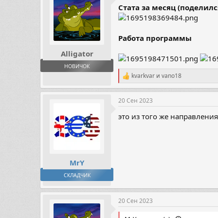
Стата за месяц (поделилс
Работа программы
Alligator
НОВИЧОК
kvarkvar
и
vano18
Р
е
а
20 Сен 2023
к
ц
это из того же направлени
и
и
:
MrY
СКЛАДЧИК
20 Сен 2023