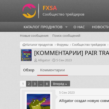
КАТАЛОГ ПРОДУКТОВ
О НАС
НОВОСТ
Новые сообщения
Поиск сообщений
Каталог продуктов
Форумы
Сообщество трейдеров
[КОММЕНТАРИИ]
PAIR TR
А
Д
Alligator
5 Сен 2023
в
а
т
т
Обзор
Комментарии
о
а
р
н
т
а
1
2
3
...
8
Вперёд
е
ч
м
а
5 Сен 2023
ы
л
а
Alligator создал новую сов