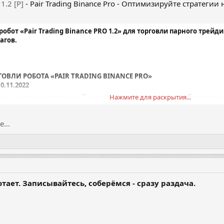
.2 [P]
- Pair Trading Binance Pro - Оптимизируйте стратеги
робот «Pair Trading Binance PRO 1.2» для торговли парного тре
агов.
ОВЛИ РОБОТА «PAIR TRADING BINANCE PRO»
Нажмите для раскрытия...
ВАН РАСШИРЕННЫЙ РЕЖИМ ПАРНОГО ТРЕЙДИНГА.
...
тает. Записывайтесь, соберёмся - сразу раздача.