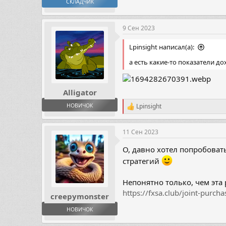
СКЛАДЧИК
9 Сен 2023
Lpinsight написал(а):
а есть какие-то показатели д
Alligator
НОВИЧОК
Lpinsight
Р
е
а
11 Сен 2023
к
ц
О, давно хотел попробова
и
и
стратегий
:
Непонятно только, чем эта 
https://fxsa.club/joint-purch
creepymonster
НОВИЧОК