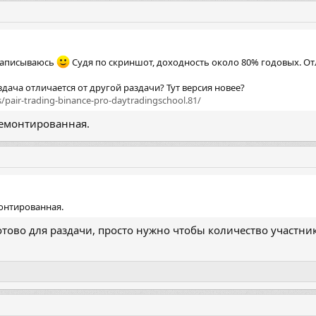
 записываюсь
Судя по скриншот, доходность около 80% годовых. О
здача отличается от другой раздачи? Тут версия новее?
es/pair-trading-binance-pro-daytradingschool.81/
тремонтированная.
монтированная.
готово для раздачи, просто нужно чтобы количество участн