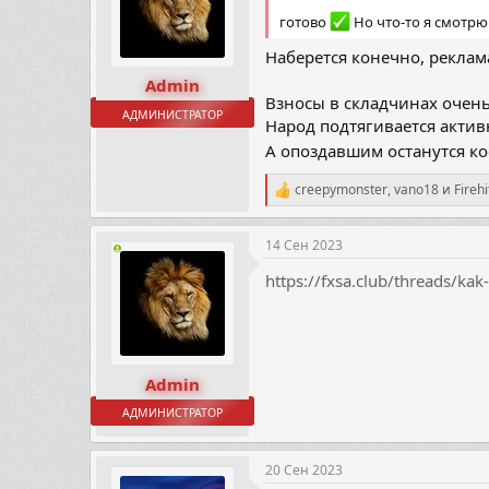
готово
Но что-то я смотрю 
Наберется конечно, реклам
Admin
Взносы в складчинах очень
АДМИНИСТРАТОР
Народ подтягивается актив
А опоздавшим останутся к
creepymonster
,
vano18
и
Firehi
Р
е
а
14 Сен 2023
к
ц
https://fxsa.club/threads/kak
и
и
:
Admin
АДМИНИСТРАТОР
20 Сен 2023