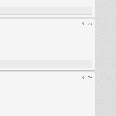
#3
#4