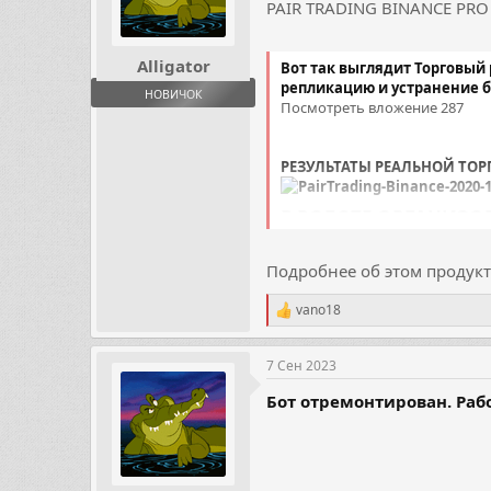
PAIR TRADING BINANCE PRO 1
Alligator
Вот так выглядит Торговый 
репликацию и устранение б
НОВИЧОК
Посмотреть вложение 287
РЕЗУЛЬТАТЫ РЕАЛЬНОЙ ТОРГ
В РОБОТЕ ОРГАНИЗО
...
Подробнее об этом продукте
vano18
Р
е
а
7 Сен 2023
к
ц
Бот отремонтирован. Рабо
и
и
: