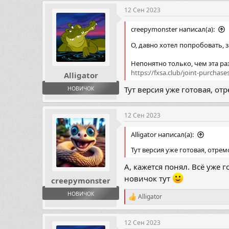
12 Сен 2023
creepymonster написал(а):
О, давно хотел попробовать,
Непонятно только, чем эта ра
https://fxsa.club/joint-purchas
Alligator
Тут версия уже готовая, о
НОВИЧОК
12 Сен 2023
Alligator написал(а):
Тут версия уже готовая, отре
А, кажется понял. Всё уже 
новичок тут
creepymonster
НОВИЧОК
Alligator
Р
е
а
12 Сен 2023
к