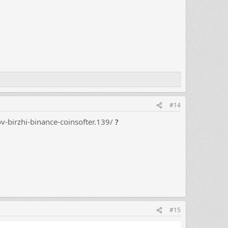
#14
ov-birzhi-binance-coinsofter.139/
?
#15