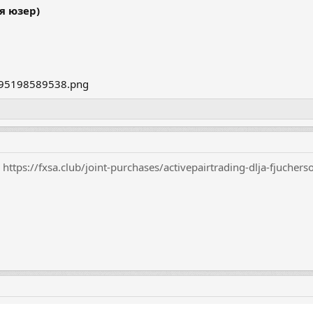
я юзер)
я
https://fxsa.club/joint-purchases/activepairtrading-dlja-fjuchers