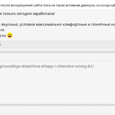
после воскрешения сайта пока не такая активная движуха, хз когда на
а только сегодня заработала!
 вкусные, условия максимально комфортные и понятные на
но.
ости
t
-provoditsja-skladchina-ehtapy-i-chlenskie-vznosy.82/