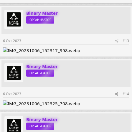
е
а
к
Binary Master
ц
ОРГАНИЗАТОР
и
и
:
6 Окт 2023
#13
Binary Master
ОРГАНИЗАТОР
6 Окт 2023
#14
Binary Master
ОРГАНИЗАТОР