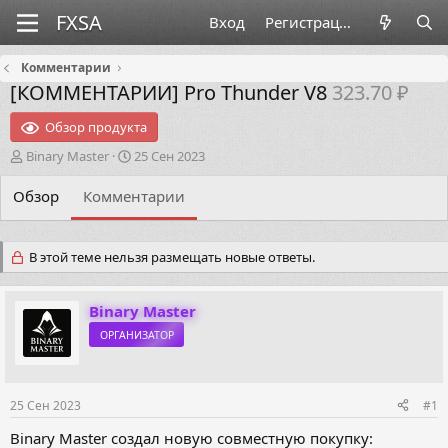
Вход
Регистрация
Комментарии
[КОММЕНТАРИИ]
Pro Thunder V8
323.70 ₽
Обзор продукта
А
Д
Binary Master
25 Сен 2023
в
а
т
т
Обзор
Комментарии
о
а
р
н
т
а
В этой теме нельзя размещать новые ответы.
е
ч
м
а
ы
л
Binary Master
а
ОРГАНИЗАТОР
25 Сен 2023
#1
Binary Master создал новую совместную покупку: