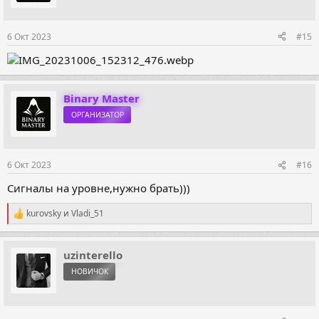
6 Окт 2023
#15
Binary Master
ОРГАНИЗАТОР
6 Окт 2023
#16
Сигналы на уровне,нужно брать)))
kurovsky
и
Vladi_51
Р
е
а
к
uzinterello
ц
НОВИЧОК
и
и
: