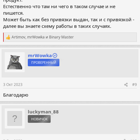
Естественно что там ни чего в таком случае и не
пишется.
Может быть как без привязки выдан, так и с привязкой -
далее вы знаете схему работы в таких случаях.
Artimov
,
mrWowka
и
Binary Master
Р
е
а
к
mrWowka
ц
ПРОВЕРЕННЫЙ
и
и
:
3 Окт 2023
#9
Благодарю
luckyman_88
НОВИЧОК