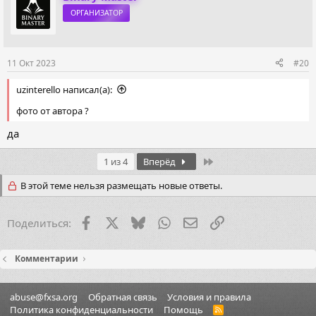
ОРГАНИЗАТОР
11 Окт 2023
#20
uzinterello написал(а):
фото от автора ?
да
Last
1 из 4
Вперёд
В этой теме нельзя размещать новые ответы.
Facebook
X (Twitter)
Bluesky
WhatsApp
Электронная почта
Ссылка
Поделиться:
Комментарии
abuse@fxsa.org
Обратная связь
Условия и правила
Политика конфиденциальности
Помощь
R