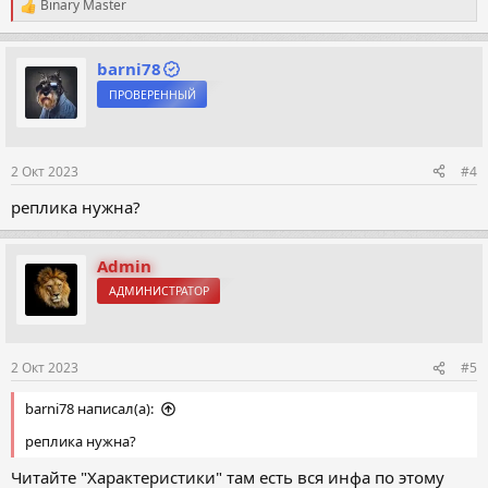
Binary Master
Р
е
а
к
barni78
ц
ПРОВЕРЕННЫЙ
и
и
:
2 Окт 2023
#4
реплика нужна?
Admin
АДМИНИСТРАТОР
2 Окт 2023
#5
barni78 написал(а):
реплика нужна?
Читайте "Характеристики" там есть вся инфа по этому