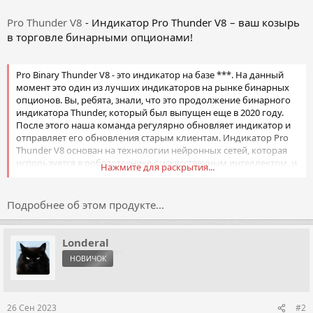
Pro Thunder V8
- Индикатор Pro Thunder V8 – ваш козырь
в торговле бинарными опционами!
Pro Binary Thunder V8 - это индикатор на базе ***. На данный
момент это один из лучших индикаторов на рынке бинарных
опционов. Вы, ребята, знали, что это продолжение бинарного
индикатора Thunder, который был выпущен еще в 2020 году.
После этого наша команда регулярно обновляет индикатор и
отправляет его обновления старым клиентам. Индикатор Pro
Thunder V8 основан на технологии нейронных сетей, которая
используется в робототехнике с искусственным интеллектом, и
Нажмите для раскрытия...
благодаря технологии нейронных...
Подробнее об этом продукте...
Londeral
НОВИЧОК
26 Сен 2023
#2