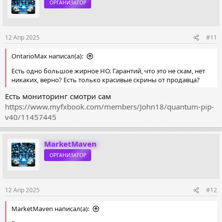
ОРГАНИЗАТОР
и
и
:
12 Апр 2025
#11
OntarioMax написал(а):
Есть одно большое жирное НО. Гарантий, что это не скам, нет
никаких, верно? Есть только красивые скрины от продавца?
Есть мониторинг смотри сам
https://www.myfxbook.com/members/John18/quantum-pip-
v40/11457445
MarketMaven
ОРГАНИЗАТОР
12 Апр 2025
#12
MarketMaven написал(а):