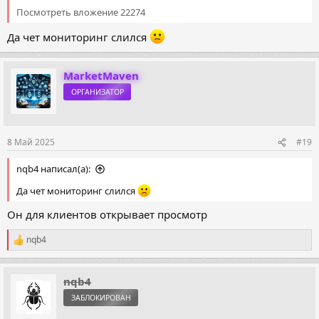
Посмотреть вложение 22274
Да чет мониторинг слился
MarketMaven
ОРГАНИЗАТОР
8 Май 2025
#19
nqb4 написал(а):
Да чет мониторинг слился
Он для клиентов открывает просмотр
nqb4
Р
е
а
к
nqb4
ц
ЗАБЛОКИРОВАН
и
и