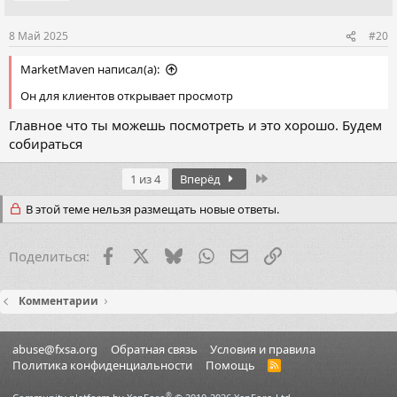
:
8 Май 2025
#20
MarketMaven написал(а):
Он для клиентов открывает просмотр
Главное что ты можешь посмотреть и это хорошо. Будем
собираться
Last
1 из 4
Вперёд
В этой теме нельзя размещать новые ответы.
Facebook
X (Twitter)
Bluesky
WhatsApp
Электронная почта
Ссылка
Поделиться:
Комментарии
abuse@fxsa.org
Обратная связь
Условия и правила
Политика конфиденциальности
Помощь
R
S
S
®