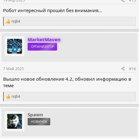
19 Апр 2025
#15
Робот интересный прошёл без внимания...
nqb4
Р
е
а
к
MarketMaven
ц
ОРГАНИЗАТОР
и
и
:
7 Май 2025
#16
Вышло новое обновление 4.2, обновил информацию в
теме
nqb4
Р
е
а
к
Spawn
ц
НОВИЧОК
и
и
: