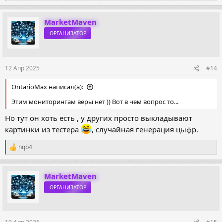
е
а
к
MarketMaven
ц
ОРГАНИЗАТОР
и
и
:
12 Апр 2025
#14
OntarioMax написал(а):
Этим мониторингам веры нет )) Вот в чем вопрос то...
Но тут он хоть есть , у других просто выкладывают
картинки из тестера
, случайная генерация цыфр.
nqb4
Р
е
а
к
MarketMaven
ц
ОРГАНИЗАТОР
и
и
: