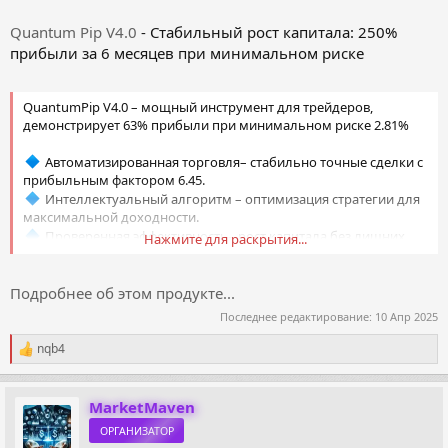
Quantum Pip V4.0
- Стабильный рост капитала: 250%
прибыли за 6 месяцев при минимальном риске
QuantumPip V4.0 – мощный инструмент для трейдеров,
демонстрирует 63% прибыли при минимальном риске 2.81%
Автоматизированная торговля– стабильно точные сделки с
прибыльным фактором 6.45.
Интеллектуальный алгоритм – оптимизация стратегии для
максимальной доходности.
Проверенная эффективность– рост капитала без лишних
Нажмите для раскрытия...
рисков.
Превратите рынок в источник стабильной прибыли с
Подробнее об этом продукте...
QuantumPip V4.0
Последнее редактирование:
10 Апр 2025
!
nqb4
Р
е
а
к
MarketMaven
ц
ОРГАНИЗАТОР
и