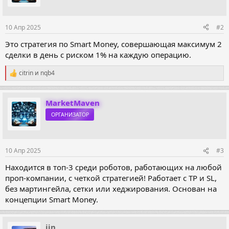
и
:
10 Апр 2025
#2
Это стратегия по Smart Money, совершающая максимум 2
сделки в день с риском 1% на каждую операцию.
citrin
и
nqb4
Р
е
а
к
MarketMaven
ц
ОРГАНИЗАТОР
и
и
:
10 Апр 2025
#3
Находится в топ-3 среди роботов, работающих на любой
проп-компании, с четкой стратегией! Работает с TP и SL,
без мартингейла, сетки или хеджирования. Основан на
концепции Smart Money.
jin