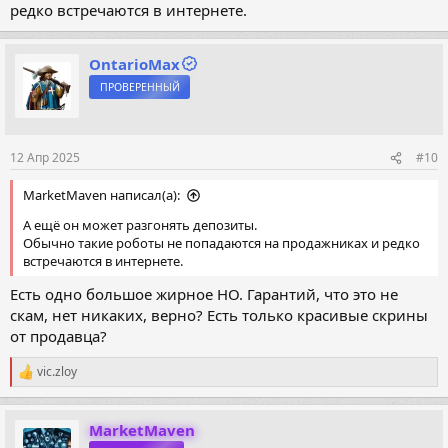
редко встречаются в интернете.
OntarioMax
ПРОВЕРЕННЫЙ
12 Апр 2025
#10
MarketMaven написал(а):
А ещё он может разгонять депозиты.
Обычно такие роботы не попадаются на продажниках и редко
встречаются в интернете.
Есть одно большое жирное НО. Гарантий, что это не
скам, нет никаких, верно? Есть только красивые скрины
от продавца?
vic.zloy
Р
е
а
к
MarketMaven
ц