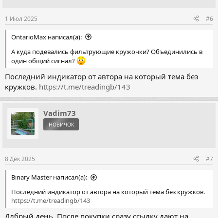
1 Июл 2025
#6
OntarioMax написал(а):
А куда подевались фильтрующие кружочки? Объединились в
один общий сигнал?
Последний индикатор от автора на который тема без
кружков.
https://t.me/treadingb/143
Vadim73
НОВИЧОК
8 Дек 2025
#7
Binary Master написал(а):
Последний индикатор от автора на который тема без кружков.
https://t.me/treadingb/143
Длбрый день .После покупки сразу ссылку дают на