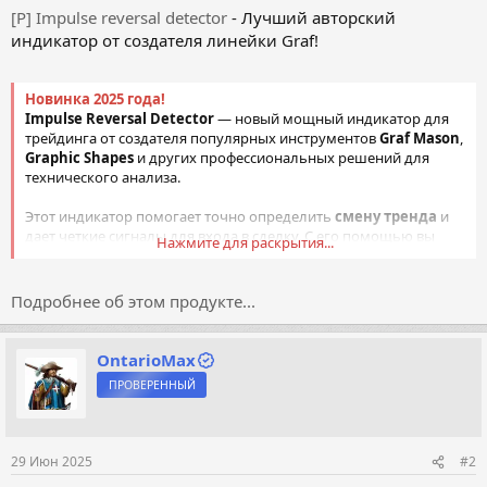
[Р] Impulse reversal detector
- Лучший авторский
индикатор от создателя линейки Graf!
Новинка 2025 года!
Impulse Reversal Detector
— новый мощный индикатор для
трейдинга от создателя популярных инструментов
Graf Mason
,
Graphic Shapes
и других профессиональных решений для
технического анализа.
Этот индикатор помогает точно определить
смену тренда
и
дает четкие сигналы для входа в сделку. С его помощью вы
Нажмите для раскрытия...
легко определите, какой тренд сейчас преобладает —
восходящий или нисходящий — и сможете принимать
обоснованные...
Подробнее об этом продукте...
OntarioMax
ПРОВЕРЕННЫЙ
29 Июн 2025
#2