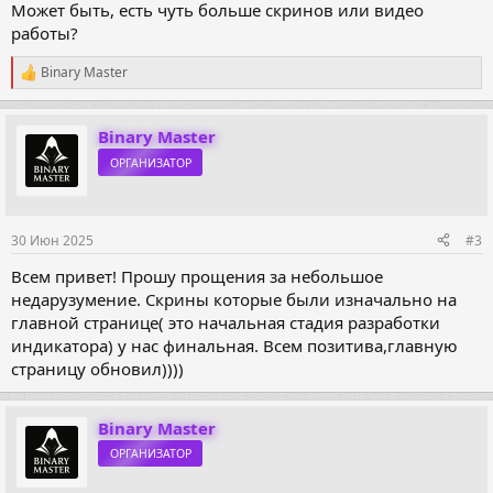
Может быть, есть чуть больше скринов или видео
работы?
Binary Master
Р
е
а
к
Binary Master
ц
ОРГАНИЗАТОР
и
и
:
30 Июн 2025
#3
Всем привет! Прошу прощения за небольшое
недарузумение. Скрины которые были изначально на
главной странице( это начальная стадия разработки
индикатора) у нас финальная. Всем позитива,главную
страницу обновил))))
Binary Master
ОРГАНИЗАТОР