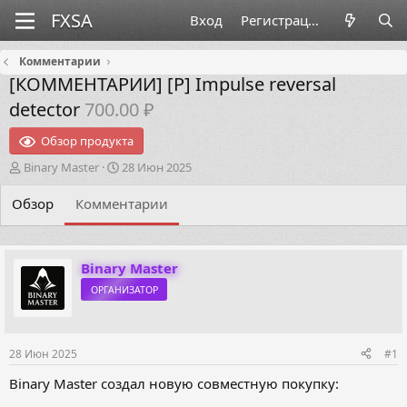
Вход
Регистрация
Комментарии
[КОММЕНТАРИИ]
[Р] Impulse reversal
detector
700.00 ₽
Обзор продукта
А
Д
Binary Master
28 Июн 2025
в
а
т
т
Обзор
Комментарии
о
а
р
н
т
а
е
ч
Binary Master
м
а
ОРГАНИЗАТОР
ы
л
а
28 Июн 2025
#1
Binary Master создал новую совместную покупку: