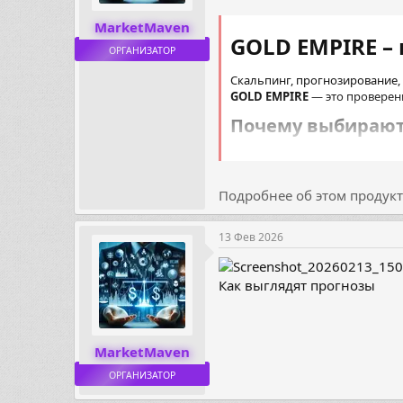
MarketMaven
GOLD EMPIRE –
ОРГАНИЗАТОР
Скальпинг, прогнозирование, 
GOLD EMPIRE
— это проверенн
Почему выбирают 
Точные сигналы Fore
Скальпинг и кратко
Дисциплина и...
Подробнее об этом продукте
13 Фев 2026
Как выглядят прогнозы
MarketMaven
ОРГАНИЗАТОР