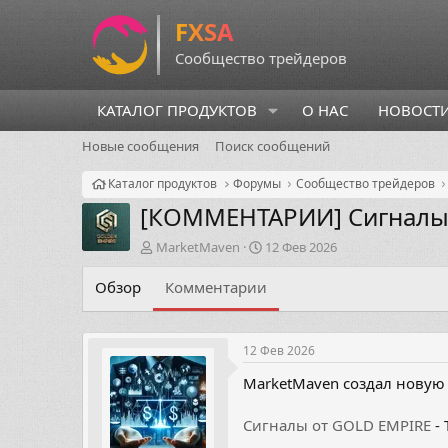
КАТАЛОГ ПРОДУКТОВ
О НАС
НОВОСТ
Новые сообщения
Поиск сообщений
Каталог продуктов
Форумы
Сообщество трейдеров
[КОММЕНТАРИИ]
Сигналы
А
Д
MarketMaven
12 Фев 2026
в
а
т
т
Обзор
Комментарии
о
а
р
н
т
а
12 Фев 2026
е
ч
м
а
MarketMaven создал новую
ы
л
а
Сигналы от GOLD EMPIRE
- 