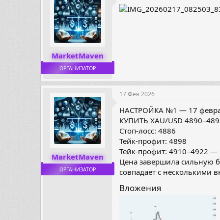
MarketMaven
ОРГАНИЗАТОР
17 Фев 2026
НАСТРОЙКА №1 — 17 феврал
КУПИТЬ XAU/USD 4890–489
Стоп-лосс: 4886
Тейк-профит: 4898
Тейк-профит: 4910–4922 —
MarketMaven
Цена завершила сильную бы
ОРГАНИЗАТОР
совпадает с несколькими 
Вложения