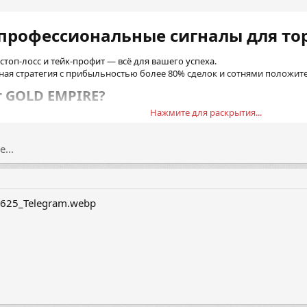
 профессиональные сигналы для тор
стоп-лосс и тейк-профит — всё для вашего успеха.
ая стратегия с прибыльностью более 80% сделок и сотнями положите
GOLD EMPIRE?​
Нажмите для раскрытия...
x для торговли золотом (XAU/USD)
срочные сделки с прогнозом заранее
...