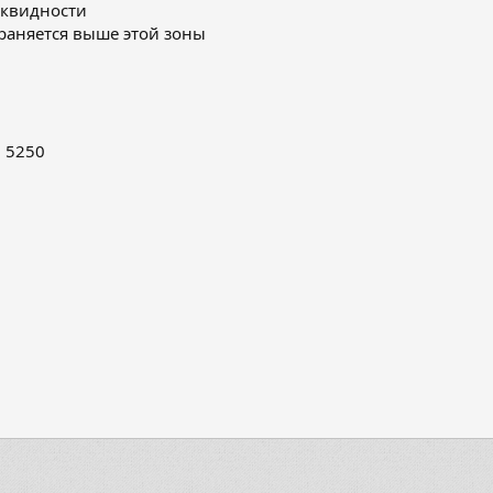
иквидности
храняется выше этой зоны
– 5250