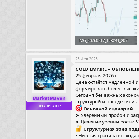
IMG_20260217_153241_207.webp
21.5 KB · Просмотры: 13
25 Фев 2026
GOLD EMPIRE – ОБНОВЛЕН
25 февраля 2026 г.
Цена остаётся медленной и
формировать более высоки
Сегодня без важных эконом
MarketMaven
структурой и поведением 
ОРГАНИЗАТОР
Основной сценарий
➤ Уверенный пробой и зак
➤ Целевые уровни роста: 5
Структурная зона подд
• Нижняя граница восходя