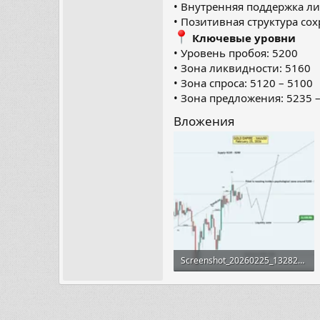
• Внутренняя поддержка л
• Позитивная структура со
Ключевые уровни
• Уровень пробоя: 5200
• Зона ликвидности: 5160
• Зона спроса: 5120 – 5100
• Зона предложения: 5235 
Вложения
Screenshot_20260225_132825_Telegram.webp
30.2 KB · Просмотры: 10