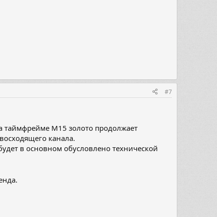
#7
На таймфрейме M15 золото продолжает
восходящего канала.
будет в основном обусловлено технической
енда.